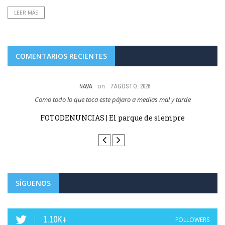
LEER MÁS
COMENTARIOS RECIENTES
on
6 AGOSTO, 2026
Abel Pérez Gil no te preocupes, a el no le van a cobrar la entrada.
Haro homenajea este domingo a su jarrero más ilustre,
Luis de la Fuente, campeón del mundo ...
SÍGUENOS
1.10K+
FOLLOWERS