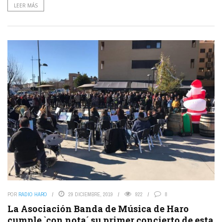
LEER MÁS
POR
RADIO HARO
29 DICIEMBRE, 2019
922
8
La Asociación Banda de Música de Haro
cumple `con nota´ su primer concierto de esta