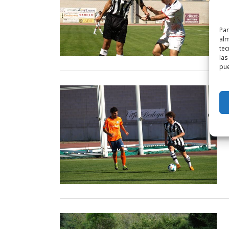
Par
alm
tec
las
pue