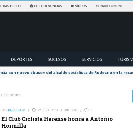
L RASTRILLO
FOTODENUNCIAS
VÍDEOS
RADIO ONLINE
DEPORTES
SUCESOS
SERVICIOS
TURIS
ncia «un nuevo abuso» del alcalde socialista de Rodezno en la reca
 cicloturismo
POR
RADIO HARO
22 JUNIO, 2014
1566
0
on
LLADO
5 AGOSTO, 2026
El Club Ciclista Harense honra a Antonio
El lobo con piel de cordero más falso que un caballo de
Hormilla
madera .