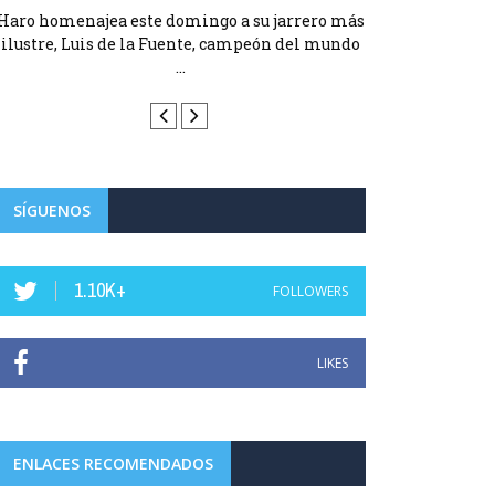
Haro homenajea este domingo a su jarrero más
Haro homenajea 
ilustre, Luis de la Fuente, campeón del mundo
ilustre, Luis d
...
SÍGUENOS
1.10K+
FOLLOWERS
LIKES
ENLACES RECOMENDADOS