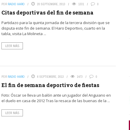
POR
RADIO HARO
20 SEPTIEMBRE, 2013
1331
0
Citas deportivas del fin de semana
Partidazo para la quinta jornada de la tercera división que se
disputa este fin de semana. El Haro Deportivo, cuarto en la
tabla, visita La Molineta ...
LEER MÁS
POR
RADIO HARO
6 SEPTIEMBRE, 2013
1473
0
El fin de semana deportivo de fiestas
Foto: Óscar se lleva un balón ante un jugador del Anguiano en
el duelo en casa de 2012 Tras la resaca de las buenas de la ...
LEER MÁS