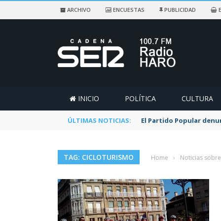
ARCHIVO
ENCUESTAS
PUBLICIDAD
E
INICIO
POLÍTICA
CULTURA
ÚLTIMAS NOTICIAS:
El Partido Popular denu
TAG: CICLOTURISMO
Home
›
Noticias sobre