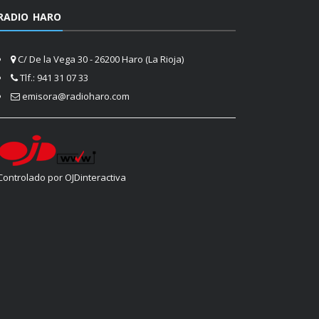
RADIO HARO
C/ De la Vega 30 - 26200 Haro (La Rioja)
Tlf.: 941 31 07 33
emisora@radioharo.com
Controlado por OJDinteractiva