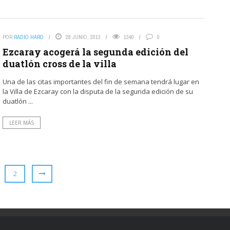
POR
RADIO HARO
28 JUNIO, 2013
1340
0
Ezcaray acogerá la segunda edición del
duatlón cross de la villa
Una de las citas importantes del fin de semana tendrá lugar en
la Villa de Ezcaray con la disputa de la segunda edición de su
duatlón ...
LEER MÁS
2