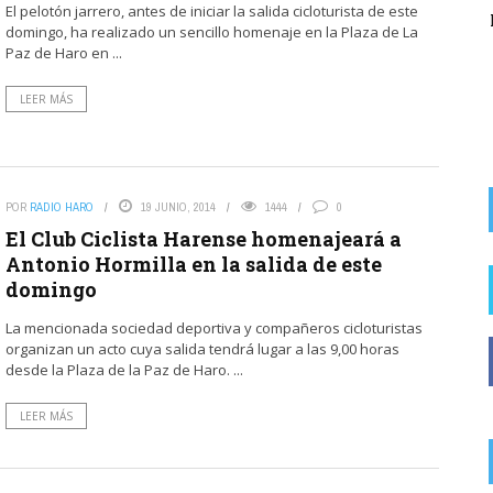
El pelotón jarrero, antes de iniciar la salida cicloturista de este
El Partido Popular denuncia «un nuevo abuso»
domingo, ha realizado un sencillo homenaje en la Plaza de La
del alcalde socialista de Rodezno en la
Paz de Haro en ...
recaudación de ...
LEER MÁS
POR
RADIO HARO
19 JUNIO, 2014
1444
0
El Club Ciclista Harense homenajeará a
Antonio Hormilla en la salida de este
domingo
La mencionada sociedad deportiva y compañeros cicloturistas
organizan un acto cuya salida tendrá lugar a las 9,00 horas
desde la Plaza de la Paz de Haro. ...
LEER MÁS