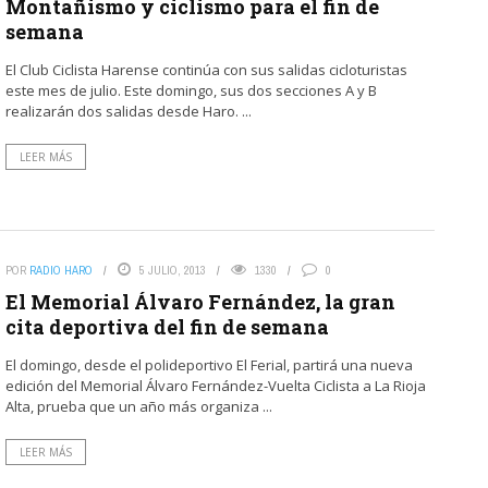
Montañismo y ciclismo para el fin de
semana
El Club Ciclista Harense continúa con sus salidas cicloturistas
este mes de julio. Este domingo, sus dos secciones A y B
realizarán dos salidas desde Haro. ...
LEER MÁS
POR
RADIO HARO
5 JULIO, 2013
1330
0
El Memorial Álvaro Fernández, la gran
cita deportiva del fin de semana
El domingo, desde el polideportivo El Ferial, partirá una nueva
edición del Memorial Álvaro Fernández-Vuelta Ciclista a La Rioja
Alta, prueba que un año más organiza ...
LEER MÁS