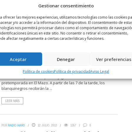
campo de La Estrella de ...
Gestionar consentimiento
LEER MÁS
a ofrecer las mejores experiencias, utilizamos tecnologías como las cookies p
acenar y/o acceder a la información del dispositivo. El consentimiento de esta
nologías nos permitirá procesar datos como el comportamiento de navegació
 identificaciones únicas en este sitio. No consentir o retirar el consentimiento,
de afectar negativamente a ciertas características y funciones.
POR
RADIO HARO
2 AGOSTO, 2013
1415
0
Aceptar
Denegar
Ver preferencias
El Trofeo Luis de la Fuente, nueva cita de
la pretemporada
Política de cookies
Política de privacidad
Aviso Legal
Este sábado, el Haro Deportivo jugará un nuevo encuentro de
pretemporada en El Mazo. A partir de las 7 de la tarde, los
blanquinegros recibirán la ...
LEER MÁS
POR
RADIO HARO
12 JULIO, 2013
1357
0