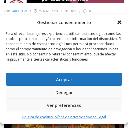
POR
RADIO HARO
22 MAYO, 2018
1628
0
`Toloño´ organiza el Primer Encuentro de
Gestionar consentimiento
Montañeros
Para ofrecer las mejores experiencias, utilizamos tecnologías como las
La Asociación Deportiva Toloño promueve una subida al San
cookies para almacenar y/o acceder a la información del dispositivo. El
Lorenzo el día 9 de junio, `DÍA DE LA RIOJA´, ya que es el monte más
consentimiento de estas tecnologías nos permitirá procesar datos
alto. La ...
como el comportamiento de navegación o las identificaciones únicas
en este sitio. No consentir o retirar el consentimiento, puede afectar
LEER MÁS
negativamente a ciertas características y funciones.
Aceptar
Denegar
Ver preferencias
Política de cookies
Política de privacidad
Aviso Legal