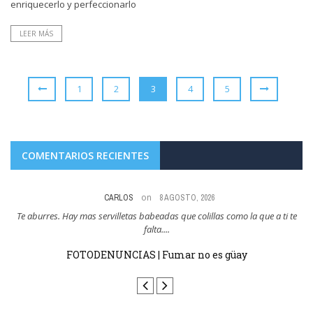
enriquecerlo y perfeccionarlo
LEER MÁS
1
2
3
4
5
COMENTARIOS RECIENTES
on
8 AGOSTO, 2026
 te
Y esto es como cuando pensaban que la hosteleria tendria que cerrar por
no dejar fumar ...
FOTODENUNCIAS | Fumar no es güay