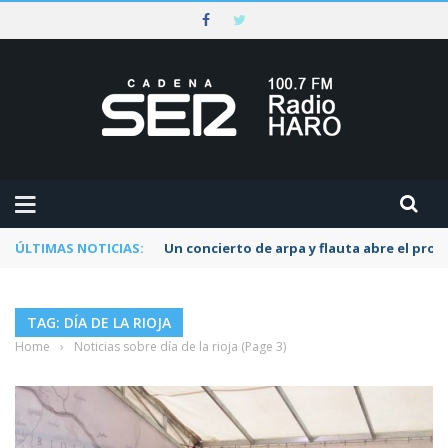
ÚLTIMAS NOTICIAS:
Un concierto de arpa y flauta abre el pr
TAG: DÍA DE LA RIOJA
Home
›
Noticias sobre día de la rioja
(Page 3)