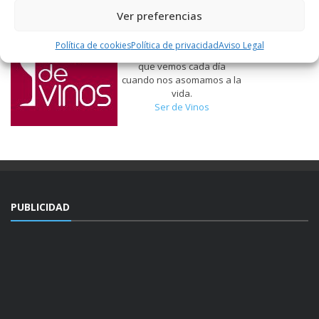
Ver preferencias
Hablamos de vinos, de lo
que nos gusta, de lo que
Política de cookies
Política de privacidad
Aviso Legal
tenemos más cerca, de lo
que vemos cada día
cuando nos asomamos a la
vida.
Ser de Vinos
PUBLICIDAD