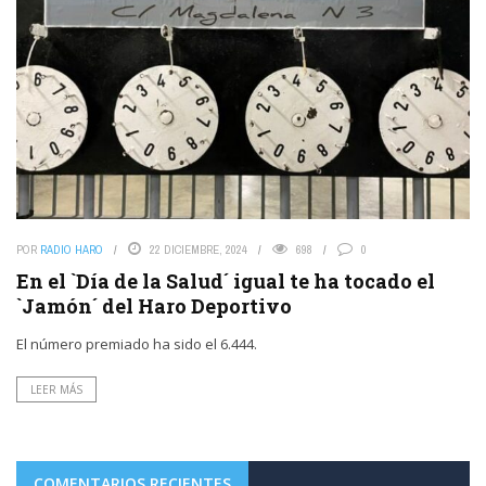
POR
RADIO HARO
22 DICIEMBRE, 2024
698
0
En el `Día de la Salud´ igual te ha tocado el
`Jamón´ del Haro Deportivo
El número premiado ha sido el 6.444.
LEER MÁS
COMENTARIOS RECIENTES