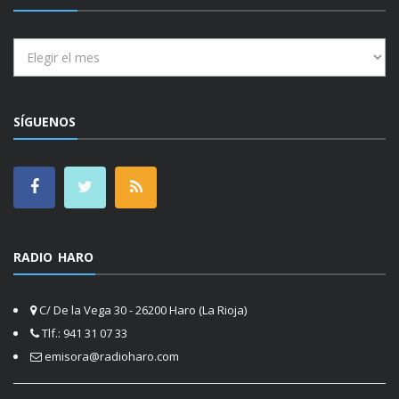
Archivos
SÍGUENOS
RADIO HARO
C/ De la Vega 30 - 26200 Haro (La Rioja)
Tlf.: 941 31 07 33
emisora@radioharo.com