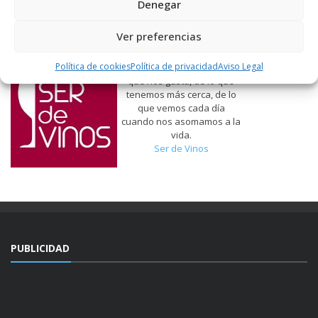
Denegar
Ver preferencias
Política de cookies
Política de privacidad
Aviso Legal
Hablamos de vinos, de lo
que nos gusta, de lo que
tenemos más cerca, de lo
que vemos cada día
cuando nos asomamos a la
vida.
Ser de Vinos
PUBLICIDAD