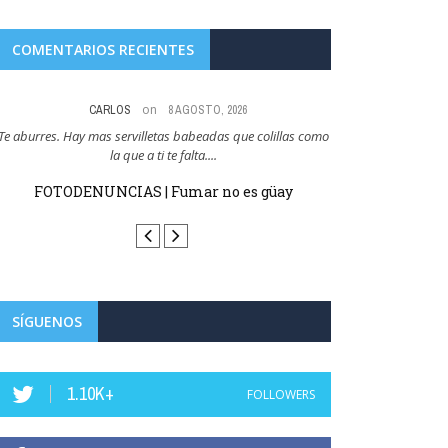
COMENTARIOS RECIENTES
on
CARLOS
8 AGOSTO, 2026
Te aburres. Hay mas servilletas babeadas que colillas como
Y esto es como cuan
la que a ti te falta....
que cer
FOTODENUNCIAS | Fumar no es güay
FOTODENUN
SÍGUENOS
1.10K+
FOLLOWERS