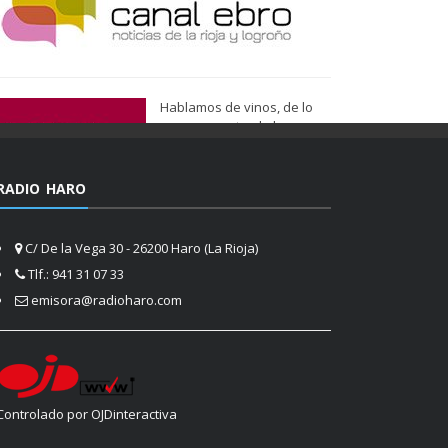
Hablamos de vinos, de lo
que nos gusta, de lo que
tenemos más cerca, de lo
que vemos cada día
cuando nos asomamos a la
RADIO HARO
vida.
Ser de Vinos
C/ De la Vega 30 - 26200 Haro (La Rioja)
Tlf.: 941 31 07 33
emisora@radioharo.com
Controlado por OJDinteractiva