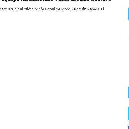
visto acudir el piloto profesional de Moto 2 Román Ramos. El
on
ZASCARIAS DEL EBRO ALTO.
8 AGOSTO, 2026
La foto puede ser de la China. Centrarse en la guarrerías de
los fumadores insolidarios que ...
FOTODENUNCIAS | Fumar no es güay