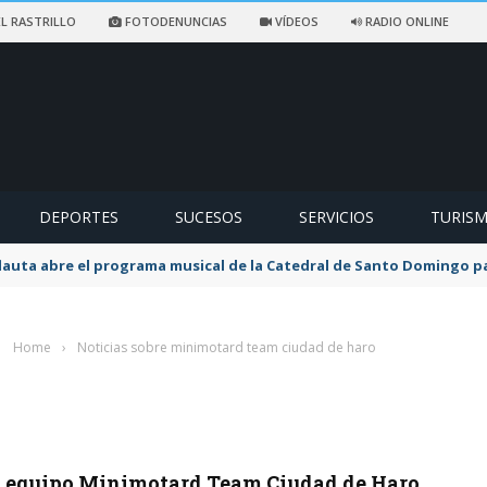
L RASTRILLO
FOTODENUNCIAS
VÍDEOS
RADIO ONLINE
DEPORTES
SUCESOS
SERVICIOS
TURIS
flauta abre el programa musical de la Catedral de Santo Domingo 
Home
›
Noticias sobre minimotard team ciudad de haro
el equipo Minimotard Team Ciudad de Haro