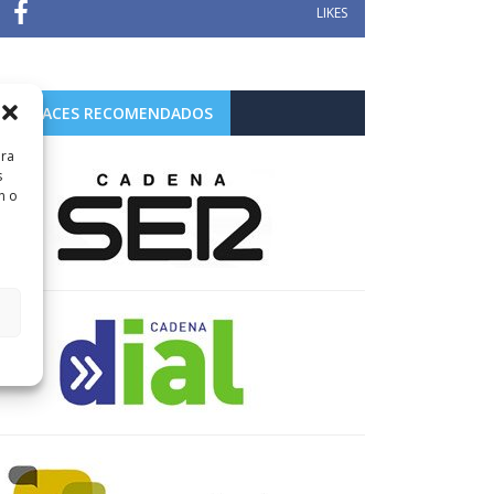
LIKES
ENLACES RECOMENDADOS
ara
s
n o