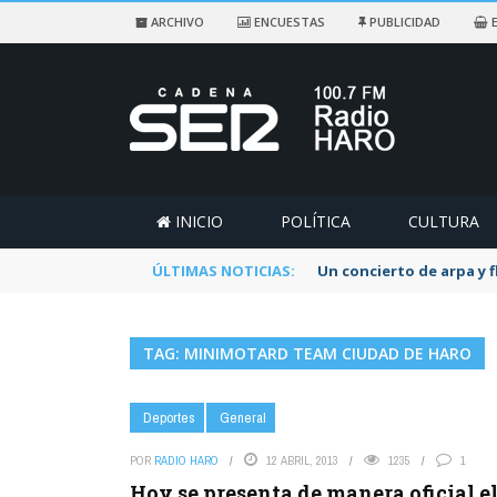
ARCHIVO
ENCUESTAS
PUBLICIDAD
E
INICIO
POLÍTICA
CULTURA
ÚLTIMAS NOTICIAS:
Un concierto de arpa y 
TAG: MINIMOTARD TEAM CIUDAD DE HARO
Deportes
General
POR
RADIO HARO
12 ABRIL, 2013
1235
1
Hoy se presenta de manera oficial 