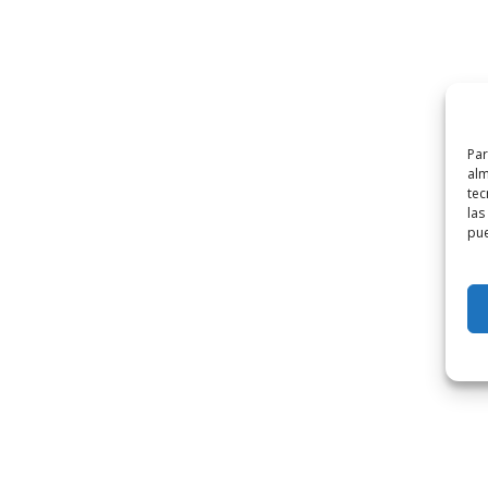
Par
alm
tec
las
pue