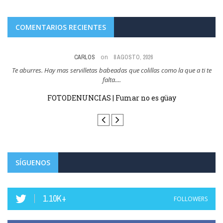
COMENTARIOS RECIENTES
on
CARLOS
8 AGOSTO, 2026
res
Te aburres. Hay mas servilletas babeadas que colillas como la que a ti te
Y
falta....
FOTODENUNCIAS | Fumar no es güay
SÍGUENOS
1.10K+
FOLLOWERS