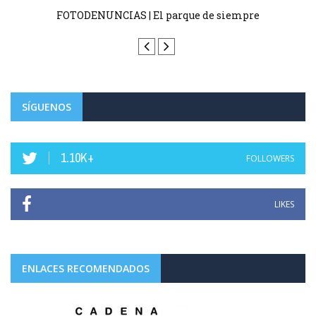
Haro homenajea este domingo a su jarrero más ilustre,
Luis de la Fuente, campeón del mundo ...
SÍGUENOS
1.10K+
FOLLOWERS
LIKES
ENLACES RECOMENDADOS