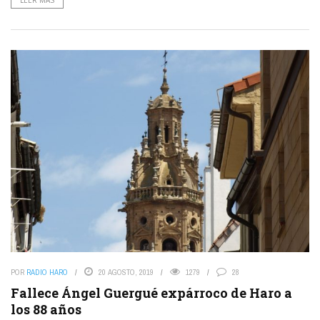
LEER MÁS
POR
RADIO HARO
20 AGOSTO, 2019
1279
28
Fallece Ángel Guergué expárroco de Haro a
los 88 años