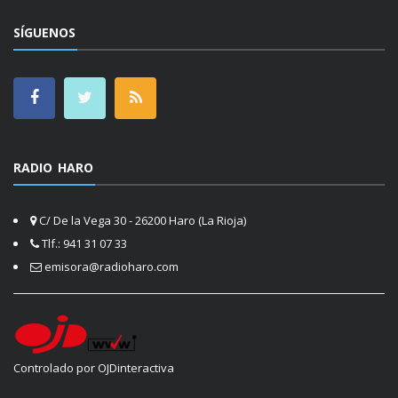
SÍGUENOS
RADIO HARO
C/ De la Vega 30 - 26200 Haro (La Rioja)
Tlf.: 941 31 07 33
emisora@radioharo.com
Controlado por OJDinteractiva