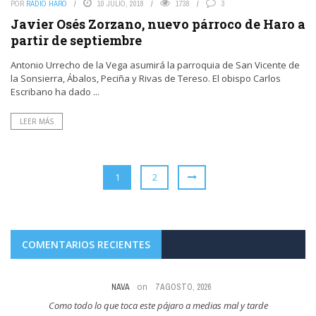
POR
RADIO HARO
10 JULIO, 2018
1738
3
Javier Osés Zorzano, nuevo párroco de Haro a
partir de septiembre
Antonio Urrecho de la Vega asumirá la parroquia de San Vicente de
la Sonsierra, Ábalos, Peciña y Rivas de Tereso. El obispo Carlos
Escribano ha dado ...
LEER MÁS
1
2
COMENTARIOS RECIENTES
on
6 AGOSTO, 2026
Abel Pérez Gil no te preocupes, a el no le van a cobrar la entrada.