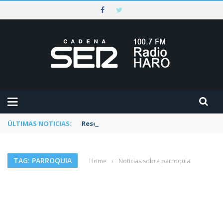
ÚLTIMAS NOTICIAS:
Rescatado un ciclista accidentado en un 
TAG: PARROQUIA
Home
›
Noticias sobre parroquia