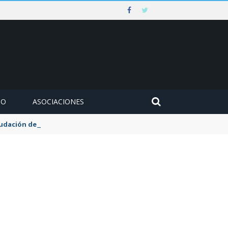
MO
ASOCIACIONES
udación de la tasa de aguas y basuras