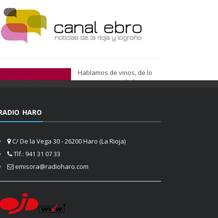
Hablamos de vinos, de lo
que nos gusta, de lo que
tenemos más cerca, de lo
que vemos cada día
cuando nos asomamos a la
RADIO HARO
vida.
Ser de Vinos
C/ De la Vega 30 - 26200 Haro (La Rioja)
Tlf.: 941 31 07 33
emisora@radioharo.com