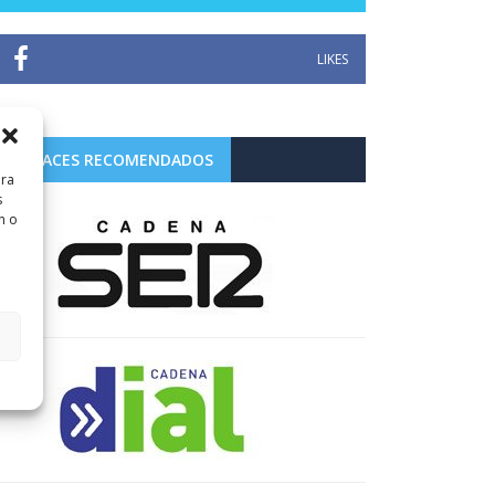
LIKES
ENLACES RECOMENDADOS
ara
s
n o