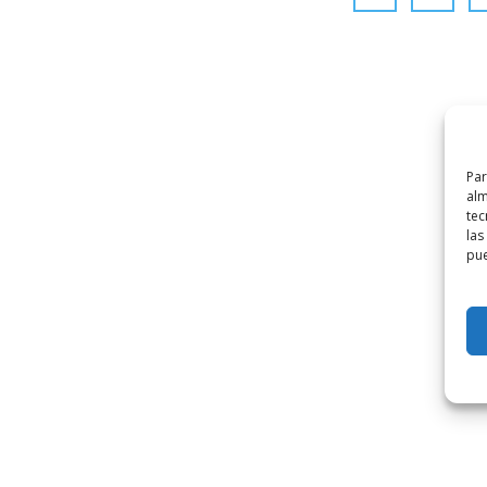
Par
alm
tec
las
pue