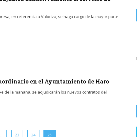
sa, en referencia a Valoriza, se haga cargo de la mayor parte
on
EX SOCIALISTA
6 AGOSTO, 2026
Lo que queda del Psoe a lo suyo. La lio yo y la culpa de los ...
El Partido Popular denuncia «un nuevo abuso»
del alcalde socialista de Rodezno en la
recaudación de ...
raordinario en el Ayuntamiento de Haro
ve de la mañana, se adjudicarán los nuevos contratos del
…
23
24
25