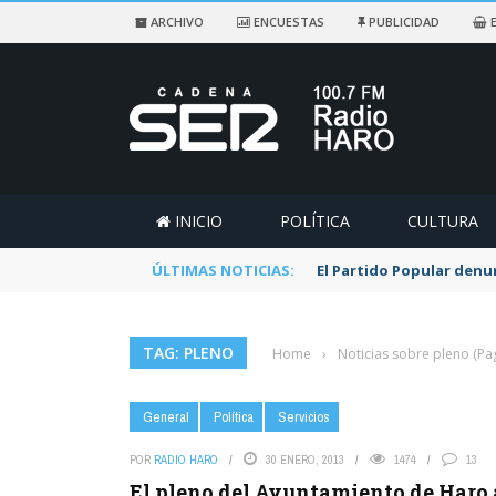
ARCHIVO
ENCUESTAS
PUBLICIDAD
E
INICIO
POLÍTICA
CULTURA
ÚLTIMAS NOTICIAS:
El Partido Popular denu
TAG: PLENO
Home
›
Noticias sobre pleno
(Pa
General
Política
Servicios
POR
RADIO HARO
30 ENERO, 2013
1474
13
El pleno del Ayuntamiento de Haro 