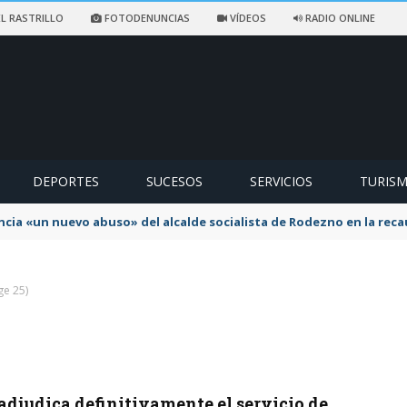
L RASTRILLO
FOTODENUNCIAS
VÍDEOS
RADIO ONLINE
DEPORTES
SUCESOS
SERVICIOS
TURIS
ncia «un nuevo abuso» del alcalde socialista de Rodezno en la reca
ge 25)
adjudica definitivamente el servicio de