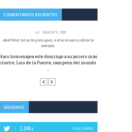
COMENTARIOS RECIENTES
on
6 AGOSTO, 2026
Abel Pérez Gil no te preocupes, a el no le van a cobrar la
Maria Angeles Lugel
entrada.
RUBIAL
Haro homenajea este domingo a su jarrero más
Haro homenajea 
ilustre, Luis de la Fuente, campeón del mundo
ilustre, Luis d
...
SÍGUENOS
1.10K+
FOLLOWERS