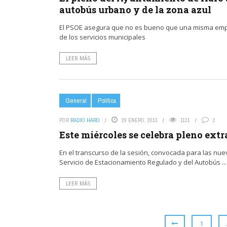
autobús urbano y de la zona azul
El PSOE asegura que no es bueno que una misma empre
de los servicios municipales
LEER MÁS
General
Política
POR
RADIO HARO
29 ENERO, 2013
1131
2
Este miércoles se celebra pleno ext
En el transcurso de la sesión, convocada para las nue
Servicio de Estacionamiento Regulado y del Autobús ...
LEER MÁS
1