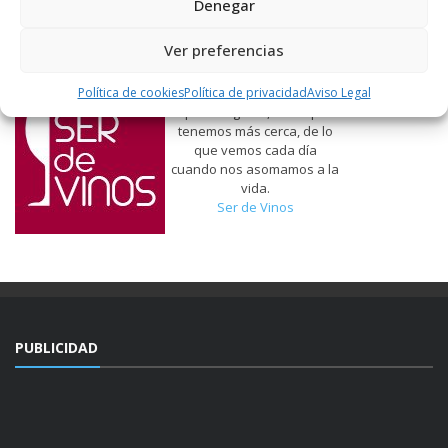
Denegar
Ver preferencias
Política de cookies
Política de privacidad
Aviso Legal
Hablamos de vinos, de lo
que nos gusta, de lo que
tenemos más cerca, de lo
que vemos cada día
cuando nos asomamos a la
vida.
Ser de Vinos
PUBLICIDAD