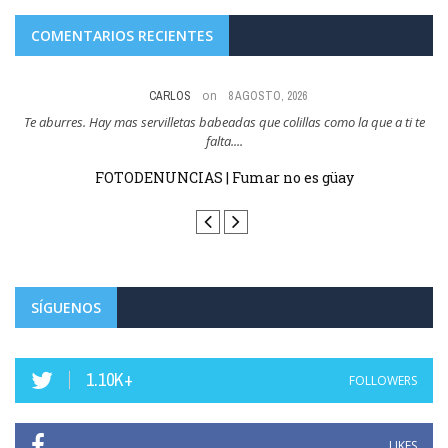
COMENTARIOS RECIENTES
on
CARLOS
8 AGOSTO, 2026
res
Te aburres. Hay mas servilletas babeadas que colillas como la que a ti te
Y
falta....
FOTODENUNCIAS | Fumar no es güay
SÍGUENOS
1.10K+
FOLLOWERS
LIKES