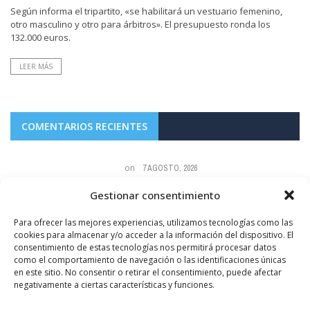
Según informa el tripartito, «se habilitará un vestuario femenino,
otro masculino y otro para árbitros». El presupuesto ronda los
132.000 euros.
LEER MÁS
COMENTARIOS RECIENTES
on
7 AGOSTO, 2026
a,
Los niños molestos,gritones y maleducados están prohibidos también. En
Gestionar consentimiento
esa foto se observa mas basura que colillas.
Para ofrecer las mejores experiencias, utilizamos tecnologías como las
sin
FOTODENUNCIAS | Fumar no es güay
cookies para almacenar y/o acceder a la información del dispositivo. El
consentimiento de estas tecnologías nos permitirá procesar datos
como el comportamiento de navegación o las identificaciones únicas
en este sitio. No consentir o retirar el consentimiento, puede afectar
negativamente a ciertas características y funciones.