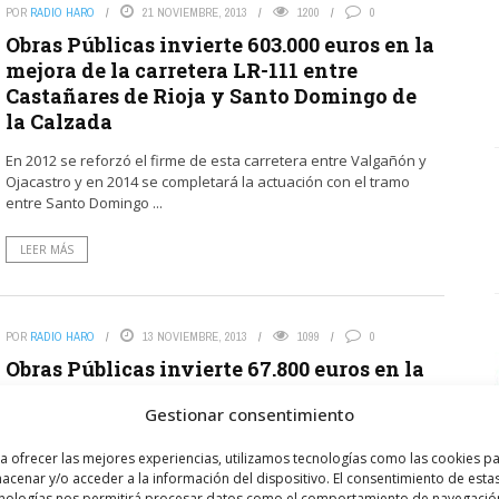
POR
RADIO HARO
21 NOVIEMBRE, 2013
1200
0
Obras Públicas invierte 603.000 euros en la
mejora de la carretera LR-111 entre
Castañares de Rioja y Santo Domingo de
la Calzada
En 2012 se reforzó el firme de esta carretera entre Valgañón y
Ojacastro y en 2014 se completará la actuación con el tramo
entre Santo Domingo ...
LEER MÁS
POR
RADIO HARO
13 NOVIEMBRE, 2013
1099
0
Obras Públicas invierte 67.800 euros en la
instalación de elementos de seguridad
Gestionar consentimiento
vial en los accesos por carretera a Nájera,
Herramélluri y Cihuri
a ofrecer las mejores experiencias, utilizamos tecnologías como las cookies p
acenar y/o acceder a la información del dispositivo. El consentimiento de esta
El director general de Obras Públicas y Transportes, Víctor
nologías nos permitirá procesar datos como el comportamiento de navegació