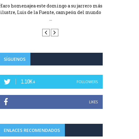
Haro homenajea este domingo a su jarrero más
Haro homenajea 
ilustre, Luis de la Fuente, campeón del mundo
ilustre, Luis d
...
SÍGUENOS
1.10K+
FOLLOWERS
LIKES
ENLACES RECOMENDADOS