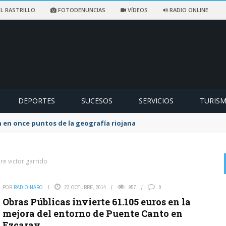
L RASTRILLO
FOTODENUNCIAS
VÍDEOS
RADIO ONLINE
DEPORTES
SUCESOS
SERVICIOS
TURIS
 en once puntos de la geografía riojana
re victor garrido
POR
RADIO HARO
23 OCTUBRE, 2014
957
0
on
EX SOCIALISTA
6 AGOSTO, 2026
Obras Públicas invierte 61.105 euros en la
Lo que queda del Psoe a lo suyo. La lio yo y la culpa de los ...
mejora del entorno de Puente Canto en
Ezcaray
El Partido Popular denuncia «un nuevo abuso»