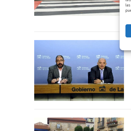
las
pue