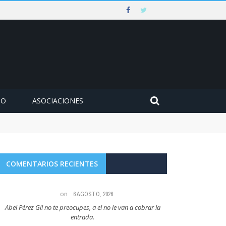
MO
ASOCIACIONES
COMENTARIOS RECIENTES
on
6 AGOSTO, 2026
Abel Pérez Gil no te preocupes, a el no le van a cobrar la
Maria Angeles Lugel
entrada.
RUBIAL