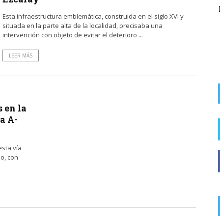
del alcalde socialista de Rodezno en la
Esta infraestructura emblemática, construida en el siglo XVI y
recaudación de ...
situada en la parte alta de la localidad, precisaba una
intervención con objeto de evitar el deterioro ...
LEER MÁS
s en la
la A-
esta vía
io, con