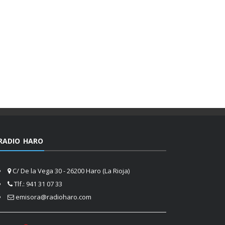
RADIO HARO
C/ De la Vega 30 - 26200 Haro (La Rioja)
Tlf.: 941 31 07 33
emisora@radioharo.com