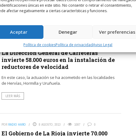
Garrido, ha supervisado estos nuevos elementos de
 identificaciones únicas en este sitio. No consentir o retirar el consentimiento,
seguridad vial.
de afectar negativamente a ciertas características y funciones.
LEER MÁS
Aceptar
Denegar
Ver preferencias
POR
RADIO HARO
10 AGOSTO, 2013
1143
0
Política de cookies
Política de privacidad
Aviso Legal
La Dirección General de Carreteras
invierte 58.000 euros en la instalación de
reductores de velocidad
En este caso, la actuación se ha acometido en las localidades
de Hervías, Hormilla y Uruñuela.
LEER MÁS
POR
RADIO HARO
8 AGOSTO, 2013
1087
0
El Gobierno de La Rioja invierte 70.000