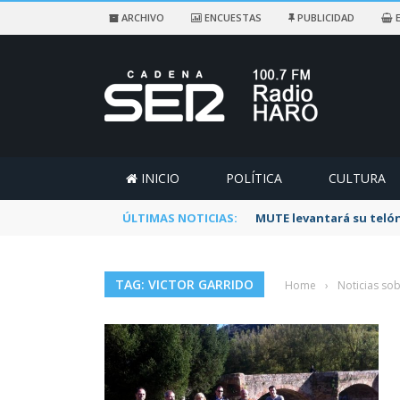
ARCHIVO
ENCUESTAS
PUBLICIDAD
E
INICIO
POLÍTICA
CULTURA
ÚLTIMAS NOTICIAS:
MUTE levantará su telón
TAG: VICTOR GARRIDO
Home
›
Noticias sob