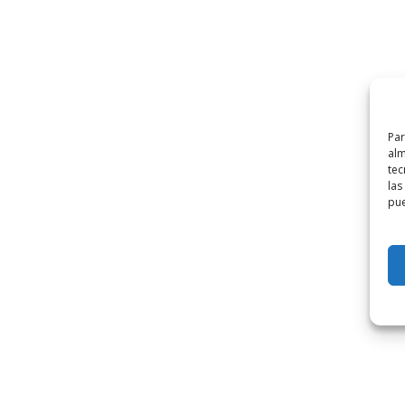
Par
alm
tec
las
pue