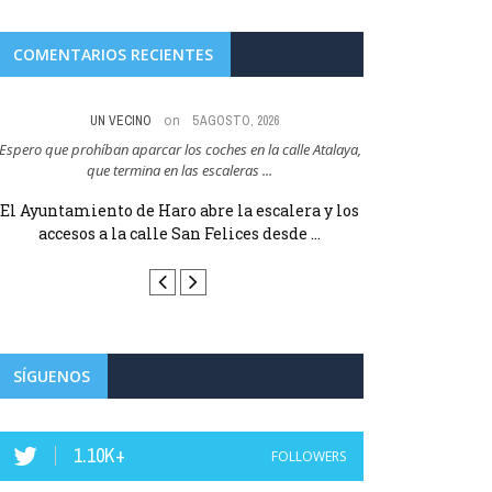
COMENTARIOS RECIENTES
on
UN VECINO
5 AGOSTO, 2026
EX SOC
Espero que prohíban aparcar los coches en la calle Atalaya,
Que cara mas dura. P
que termina en las escaleras ...
El Ayuntamiento de Haro abre la escalera y los
PSOE: «El PP lle
accesos a la calle San Felices desde ...
europeos y en
SÍGUENOS
1.10K+
FOLLOWERS