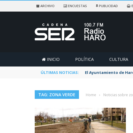
ARCHIVO
ENCUESTAS
PUBLICIDAD
E
INICIO
POLÍTICA
CULTURA
ÚLTIMAS NOTICIAS:
El Ayuntamiento de Haro 
TAG: ZONA VERDE
Home
›
Noticias sobre z