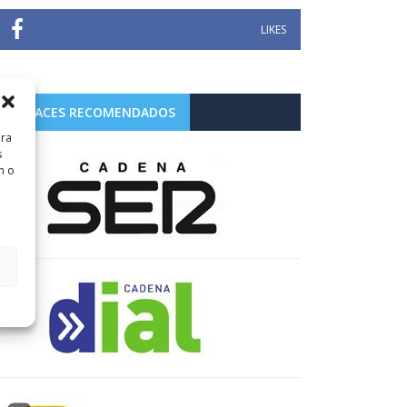
LIKES
ENLACES RECOMENDADOS
ara
s
n o