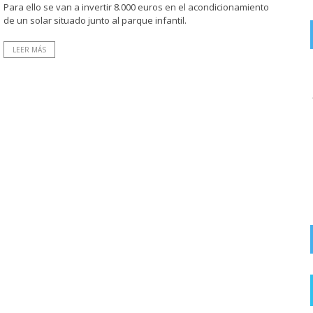
Para ello se van a invertir 8.000 euros en el acondicionamiento
de un solar situado junto al parque infantil.
LEER MÁS
on
4 AGOSTO, 2026
Halaaaa !!
FOTODENUNCIAS | Peligro en grupo Virgen de
la Vega por derrumbe