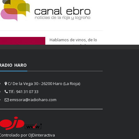
Hablamos de vinos, de lo
que nos gusta, de lo que
tenemos más cerca, de lo
que vemos cada día
cuando nos asomamos a la
RADIO HARO
vida.
Ser de Vinos
C/ De la Vega 30 - 26200 Haro (La Rioja)
Tlf.: 941 31 07 33
emisora@radioharo.com
Controlado por OJDinteractiva