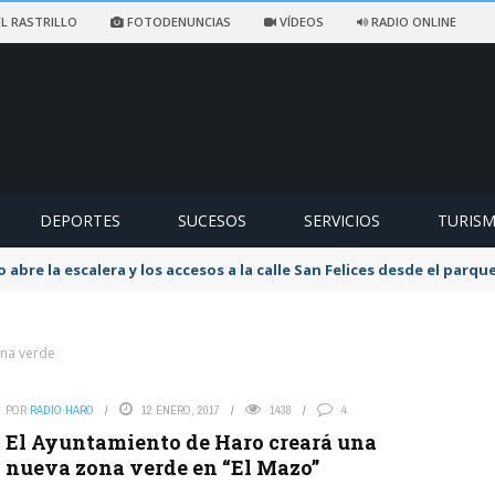
L RASTRILLO
FOTODENUNCIAS
VÍDEOS
RADIO ONLINE
DEPORTES
SUCESOS
SERVICIOS
TURIS
abre la escalera y los accesos a la calle San Felices desde el parque
ona verde
POR
RADIO HARO
12 ENERO, 2017
1438
4
El Ayuntamiento de Haro creará una
nueva zona verde en “El Mazo”