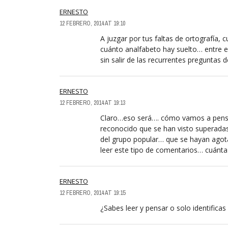
ERNESTO
12 FEBRERO, 2014 AT 19:10
A juzgar por tus faltas de ortografía,
cuánto analfabeto hay suelto… entre es
sin salir de las recurrentes pregunta
ERNESTO
12 FEBRERO, 2014 AT 19:13
Claro…eso será…. cómo vamos a pensa
reconocido que se han visto superadas
del grupo popular… que se hayan agota
leer este tipo de comentarios… cuánt
ERNESTO
12 FEBRERO, 2014 AT 19:15
¿Sabes leer y pensar o solo identificas