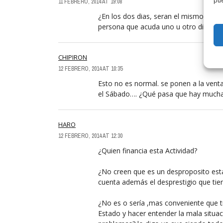
pue
11 FEBRERO, 2014 AT 19:08
¿En los dos dias, seran el mismo espect
persona que acuda uno u otro dia, o s
CHIPIRON
12 FEBRERO, 2014 AT 10:35
Esto no es normal. se ponen a la venta
el Sábado…. ¿Qué pasa que hay muchas
HARO
12 FEBRERO, 2014 AT 12:30
¿Quien financia esta Actividad?
¿No creen que es un desproposito esta 
cuenta además el desprestigio que tien
¿No es o sería ,mas conveniente que t
Estado y hacer entender la mala situac