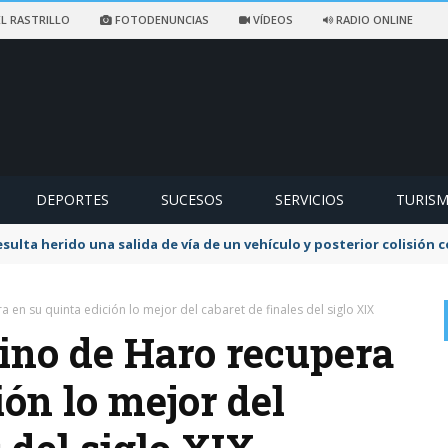
L RASTRILLO
FOTODENUNCIAS
VÍDEOS
RADIO ONLINE
DEPORTES
SUCESOS
SERVICIOS
TURIS
sulta herido una salida de vía de un vehículo y posterior colisión
 en su quinta edición lo mejor del cabaret de finales del siglo XIX
Vino de Haro recupera
ión lo mejor del