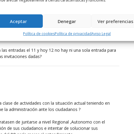
de afectar negativamente a ciertas características y funciones.
aculo y actos a desarrollar, el que pueda disfrutar la
era diferente?
Aceptar
Denegar
Ver preferencias
Política de cookies
Política de privacidad
Aviso Legal
 las entradas el 11 y hoy 12 no hay ni una sola entrada para
 invitaciones dadas?
clase de actividades con la situación actual teniendo en
e la administración ante los ciudadanos ?
ratasen de juntarse a nivel Regional ,Autonomo con el
ión de sus ciudadanos e intentar de solucionar sus