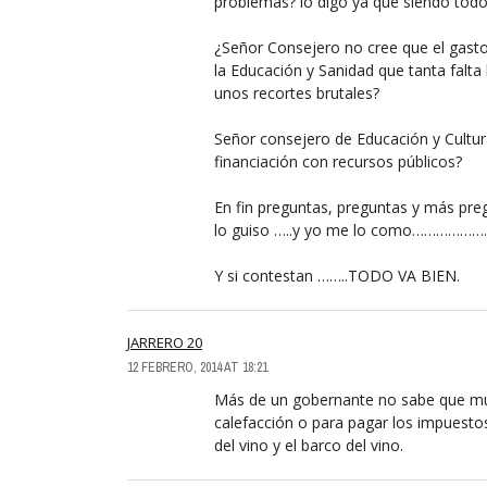
problemas? lo digo ya que siendo todo
¿Señor Consejero no cree que el gasto
la Educación y Sanidad que tanta falta
unos recortes brutales?
Señor consejero de Educación y Cultura
financiación con recursos públicos?
En fin preguntas, preguntas y más pr
lo guiso …..y yo me lo como………………
Y si contestan ……..TODO VA BIEN.
JARRERO 20
12 FEBRERO, 2014 AT 18:21
Más de un gobernante no sabe que muc
calefacción o para pagar los impuesto
del vino y el barco del vino.