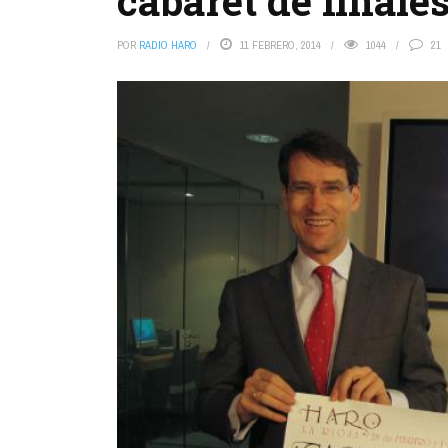
cabaret de finales
POR
RADIO HARO
11 FEBRERO, 2014
1044
21