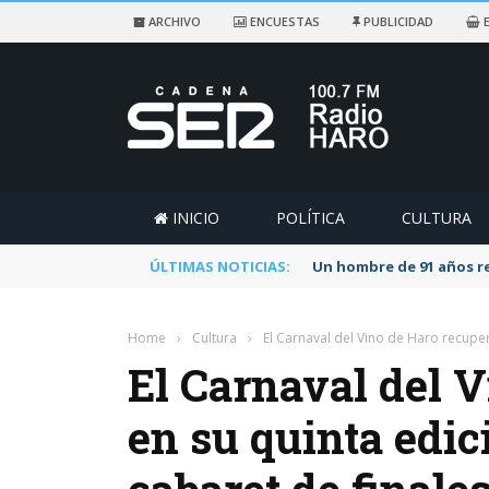
ARCHIVO
ENCUESTAS
PUBLICIDAD
E
INICIO
POLÍTICA
CULTURA
ÚLTIMAS NOTICIAS:
Un hombre de 91 años re
Home
›
Cultura
›
El Carnaval del Vino de Haro recupera
El Carnaval del 
en su quinta edic