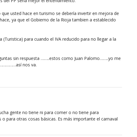
s del PP sería mejor el entendimiento.
 que usted hace en turismo se debería invertir en mejora de
 hace, ya que el Gobierno de la Rioja tambien a establecido
 (Turistica) para cuando el IVA reducido para no llegar a la
eguntas sin respuesta ……..estos como Juan Palomo……..yo me
……………así nos va.
ha gente no tiene ni para comer o no tiene para
s o para otras cosas básicas. Es más importante el carnaval