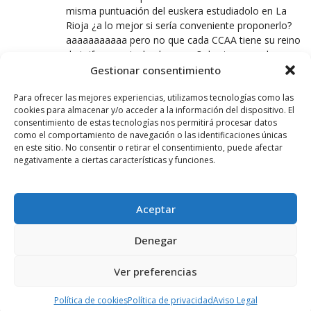
misma puntuación del euskera estudiadolo en La
Rioja ¿a lo mejor si sería conveniente proponerlo?
aaaaaaaaaaa pero no que cada CCAA tiene su reino
de taifas y no todos los españoles tenemos los
mismos derechos.
Gestionar consentimiento
Por saber euskera son 1 o 2 puntos según para que
Para ofrecer las mejores experiencias, utilizamos tecnologías como las
cookies para almacenar y/o acceder a la información del dispositivo. El
oposiciones dentro del País Vasco.
consentimiento de estas tecnologías nos permitirá procesar datos
como el comportamiento de navegación o las identificaciones únicas
Sin embargo los vascos si pueden optar al resto de
en este sitio. No consentir o retirar el consentimiento, puede afectar
oposiciones de España en igualdad de condiciones.
negativamente a ciertas características y funciones.
Eso sin contar las dificultades que nos vemos
muchos de los estudiantes para optar a según que
Aceptar
universidades que el primer año te lo dan en
español y el segundo te piden euskera o aceptas
Denegar
estudiarlo o te buscas la vida en otra CCAA con
toda la repercusión que tiene tanto el cambio de
Ver preferencias
expedientes, buscar alojamiento, lugar y vida nueva
en muchos casos mucho más lejos de tu casa.
Política de cookies
Política de privacidad
Aviso Legal