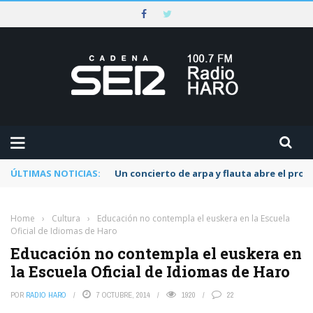
ÚLTIMAS NOTICIAS:
Un concierto de arpa y flauta abre el pr
Home
›
Cultura
›
Educación no contempla el euskera en la Escuela
Oficial de Idiomas de Haro
Educación no contempla el euskera en
la Escuela Oficial de Idiomas de Haro
POR
RADIO HARO
7 OCTUBRE, 2014
1920
22