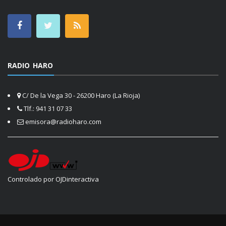
RADIO HARO
C/ De la Vega 30 - 26200 Haro (La Rioja)
Tlf.: 941 31 07 33
emisora@radioharo.com
Controlado por OJDinteractiva