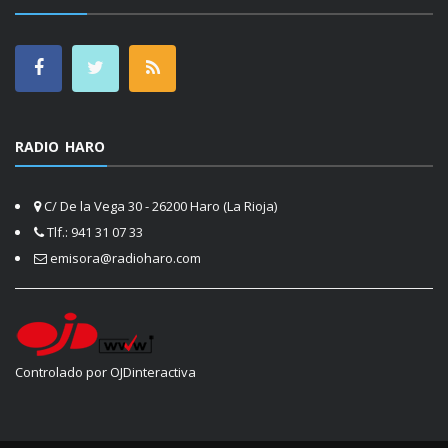
RADIO HARO
C/ De la Vega 30 - 26200 Haro (La Rioja)
Tlf.: 941 31 07 33
emisora@radioharo.com
Controlado por OJDinteractiva