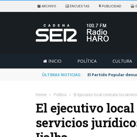
ARCHIVO
ENCUESTAS
PUBLICIDAD
E
INICIO
POLÍTICA
CULTURA
ÚLTIMAS NOTICIAS:
El Partido Popular denu
Home
›
Política
›
El ejecutivo local contrata los servi
El ejecutivo local
servicios jurídi