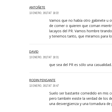
ANTOÑETE
13 ENERO, 2017 AT 18:22
Vamos que no había otro gabinete u o
de comer o quieren que coman mientras
lacayos del PR. Vamos hombre tirando d
y tenemos tanto, que miramos para l
DAVID
13 ENERO, 2017 AT 18:31
que sea del PR es sólo una casualidad
RODIN PENSANTE
13 ENERO, 2017 AT 20:47
Suelo ser bastante comedido en mis c
pero también existe la verdad de los 
una desvergüenza y una tomadura de pe