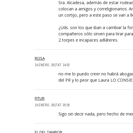
Sra. Alcadesa, además de estar rodea
colocan a amigos y correligionarios. A
un cortijo, pero a este paso se van a l
¿Uds. son los que iban a cambiar la for
compañeros sólo sirven para tirar para
2 torpes e incapaces adláteres.
ROSA
14 ENERO, 2017 AT 14:02
no me lo puedo creer no habrá abogad
del PR y lo peor que Laura LO CONSI
FITUR
14 ENERO, 2017 AT 20:26
Sigo sin decir nada, pero hecho de me
EL DEL TAMBOR