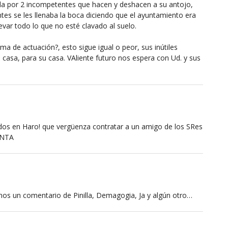
da por 2 incompetentes que hacen y deshacen a su antojo,
ntes se les llenaba la boca diciendo que el ayuntamiento era
levar todo lo que no esté clavado al suelo.
ma de actuación?, esto sigue igual o peor, sus inútiles
 casa, para su casa. VAliente futuro nos espera con Ud. y sus
os en Haro! que vergüenza contratar a un amigo de los SRes
ENTA
nos un comentario de Pinilla, Demagogia, Ja y algún otro…