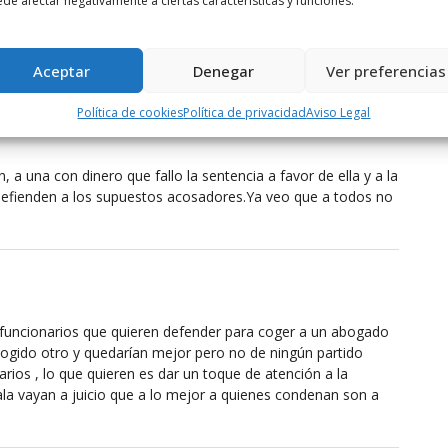
de afectar negativamente a ciertas características y funciones.
do en los dos supuestos casos de acoso laboral a dos
s y que estos últimos son a los que ahora SI va a defender el
Aceptar
Denegar
Ver preferencias
Política de cookies
Política de privacidad
Aviso Legal
, a una con dinero que fallo la sentencia a favor de ella y a la
defienden a los supuestos acosadores.Ya veo que a todos no
s funcionarios que quieren defender para coger a un abogado
cogido otro y quedarían mejor pero no de ningún partido
narios , lo que quieren es dar un toque de atención a la
ala vayan a juicio que a lo mejor a quienes condenan son a