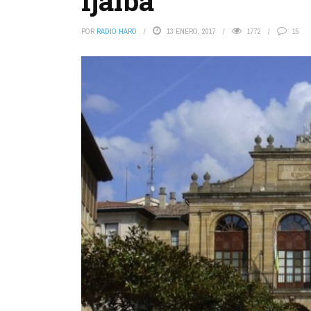
Ijalba
POR
RADIO HARO
13 ENERO, 2017
1772
15