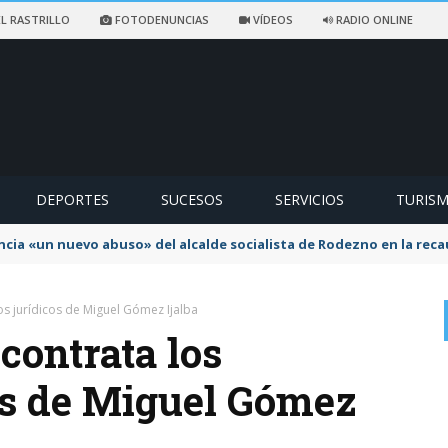
L RASTRILLO
FOTODENUNCIAS
VÍDEOS
RADIO ONLINE
DEPORTES
SUCESOS
SERVICIOS
TURIS
ncia «un nuevo abuso» del alcalde socialista de Rodezno en la reca
cios jurídicos de Miguel Gómez Ijalba
 contrata los
cos de Miguel Gómez