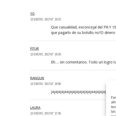
YO
13 ENERO, 2017 AT 15:33
Que casualidad, exconcejal del PR.Y 10
que pagarlo de su bolsillo no?O dinero
FITUR
13 ENERO, 2017 AT 15:35
Eh…. sin comentarios. Todo un logro 
RANGUN
13 ENERO, 2017 AT 15:58
jajajajajaajajajajajajajajaajajajajajjaja
Par
alm
tec
LAURA
las
13 ENERO, 2017 AT 17:49