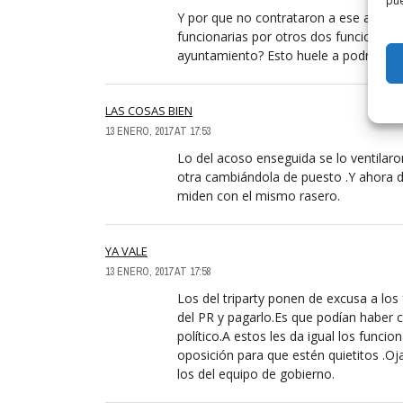
pue
Y por que no contrataron a ese aboga
funcionarias por otros dos funcionario
ayuntamiento? Esto huele a podrido.
LAS COSAS BIEN
13 ENERO, 2017 AT 17:53
Lo del acoso enseguida se lo ventilaron
otra cambiándola de puesto .Y ahora 
miden con el mismo rasero.
YA VALE
13 ENERO, 2017 AT 17:58
Los del triparty ponen de excusa a lo
del PR y pagarlo.Es que podían haber 
político.A estos les da igual los funcio
oposición para que estén quietitos .Oj
los del equipo de gobierno.