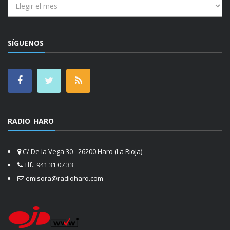
SÍGUENOS
RADIO HARO
C/ De la Vega 30 - 26200 Haro (La Rioja)
Tlf.: 941 31 07 33
emisora@radioharo.com