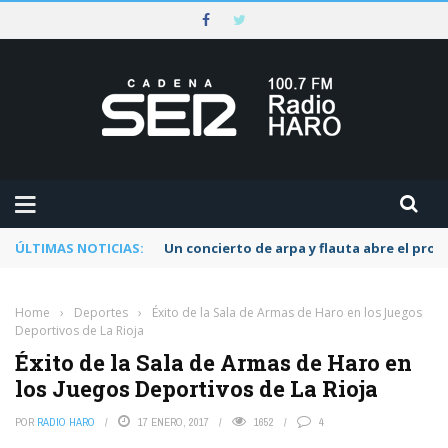
ÚLTIMAS NOTICIAS:
Un concierto de arpa y flauta abre el pr
Home
›
Deportes
›
Éxito de la Sala de Armas de Haro en los Juegos
Deportivos de La Rioja
Éxito de la Sala de Armas de Haro en
los Juegos Deportivos de La Rioja
POR
RADIO HARO
17 ENERO, 2017
1652
4