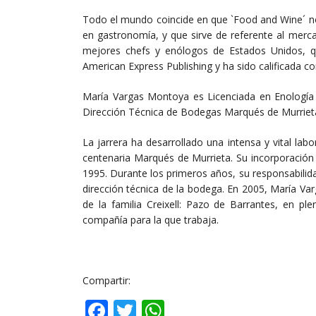
Todo el mundo coincide en que `Food and Wine´ no 
en gastronomía, y que sirve de referente al merc
mejores chefs y enólogos de Estados Unidos, qu
American Express Publishing y ha sido calificada c
María Vargas Montoya es Licenciada en Enología y
Dirección Técnica de Bodegas Marqués de Murriet
La jarrera ha desarrollado una intensa y vital la
centenaria Marqués de Murrieta. Su incorporació
1995. Durante los primeros años, su responsabilid
dirección técnica de la bodega. En 2005, María Va
de la familia Creixell: Pazo de Barrantes, en ple
compañía para la que trabaja.
Compartir:
Facebook
Twitter
WhatsApp