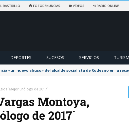
L RASTRILLO
FOTODENUNCIAS
VÍDEOS
RADIO ONLINE
DEPORTES
SUCESOS
SERVICIOS
TURIS
ncia «un nuevo abuso» del alcalde socialista de Rodezno en la reca
egida `Mejor Enólogo de 2017´
 Vargas Montoya,
ólogo de 2017´