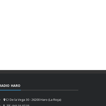
RADIO HARO
C/ De la Vega 30 - 26200 Haro (La Rioja)
Tlf.: 941 31 07 33