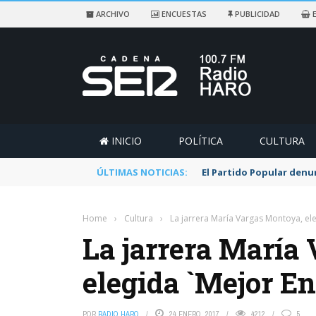
ARCHIVO
ENCUESTAS
PUBLICIDAD
E
INICIO
POLÍTICA
CULTURA
ÚLTIMAS NOTICIAS:
El Partido Popular denu
Home
›
Cultura
›
La jarrera María Vargas Montoya, el
La jarrera María
elegida `Mejor En
POR
RADIO HARO
24 ENERO, 2017
4212
5