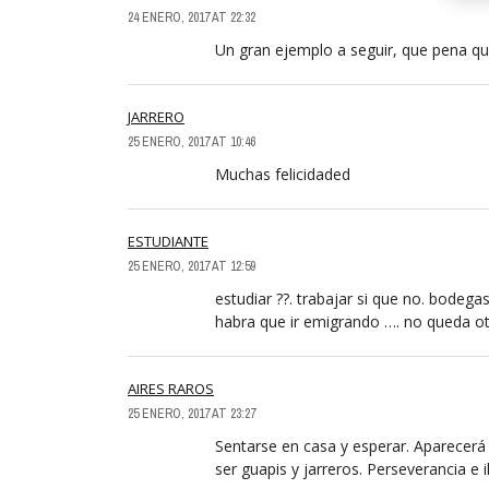
24 ENERO, 2017 AT 22:32
Un gran ejemplo a seguir, que pena q
JARRERO
25 ENERO, 2017 AT 10:46
Muchas felicidaded
ESTUDIANTE
25 ENERO, 2017 AT 12:59
estudiar ??. trabajar si que no. bode
habra que ir emigrando …. no queda o
AIRES RAROS
25 ENERO, 2017 AT 23:27
Sentarse en casa y esperar. Aparecerá 
ser guapis y jarreros. Perseverancia e i