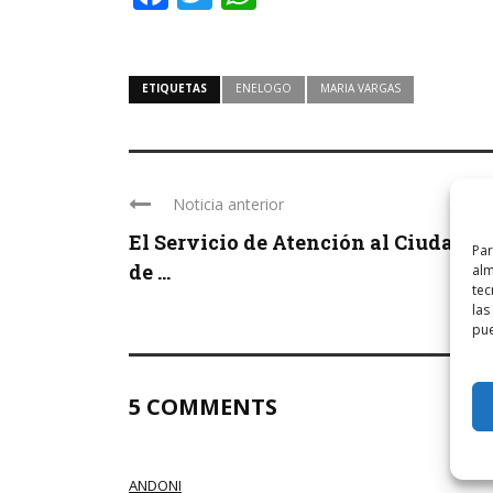
ETIQUETAS
ENELOGO
MARIA VARGAS
Noticia anterior
El Servicio de Atención al Ciudada
Par
de ...
alm
tec
las
pue
5 COMMENTS
ANDONI