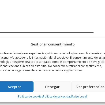
Siguiente noticia
Gestionar consentimiento
no
La Asociación Cultural del Cristo
a ofrecer las mejores experiencias, utilizamos tecnologías como las cookies p
Yacente ultima ...
acenar y/o acceder a la información del dispositivo. El consentimiento de esta
nologías nos permitirá procesar datos como el comportamiento de navegació
 identificaciones únicas en este sitio. No consentir o retirar el consentimiento,
de afectar negativamente a ciertas características y funciones.
Aceptar
Denegar
Ver preferencias
Política de cookies
Política de privacidad
Aviso Legal