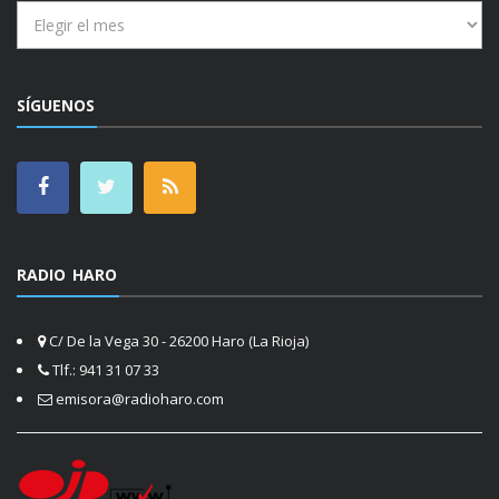
Archivos
SÍGUENOS
RADIO HARO
C/ De la Vega 30 - 26200 Haro (La Rioja)
Tlf.: 941 31 07 33
emisora@radioharo.com