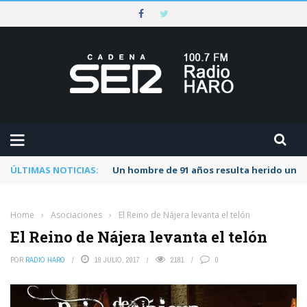
ÚLTIMAS NOTICIAS:
Un hombre de 91 años resulta herido una s
Home
›
Asociaciones
›
El Reino de Nájera levanta el telón
El Reino de Nájera levanta el telón
POR
RADIO HARO
19 JULIO, 2017
2181
0