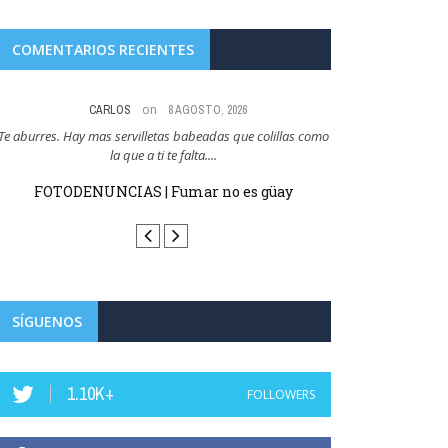
COMENTARIOS RECIENTES
on
CARLOS
8 AGOSTO, 2026
Te aburres. Hay mas servilletas babeadas que colillas como
Y esto es como cuan
la que a ti te falta....
que cer
FOTODENUNCIAS | Fumar no es güay
FOTODENUN
SÍGUENOS
1.10K+
FOLLOWERS