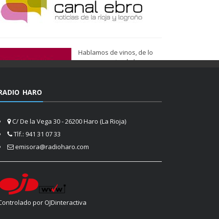
Hablamos de vinos, de lo
que nos gusta, de lo que
tenemos más cerca, de lo
que vemos cada día
cuando nos asomamos a la
RADIO HARO
vida.
Ser de Vinos
C/ De la Vega 30 - 26200 Haro (La Rioja)
Tlf.: 941 31 07 33
emisora@radioharo.com
Controlado por OJDinteractiva