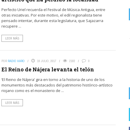
Perfecto Uriel recuerda el Festival de Música Antigua, entre
otras iniciativas. Por este motivo, el edil regionalista tiene
pensado intentar, durante esta legislatura, que Sajazarra
recupere ...
on
ZASCARIAS DEL EBRO ALTO.
8 AGOSTO, 2026
LEER MÁS
La foto puede ser de la China. Centrarse en la guarrerías de
los fumadores insolidarios que ...
FOTODENUNCIAS | Fumar no es güay
POR
RADIO HARO
19 JULIO, 2017
2182
0
El Reino de Nájera levanta el telón
‘El Reino de Nájera’ gira en torno a la historia de uno de los
monumentos más destacados del patrimonio histórico-artístico
riojano como es el monasterio de ...
LEER MÁS