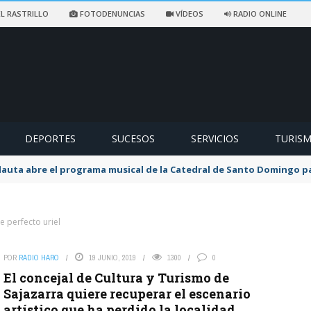
L RASTRILLO
FOTODENUNCIAS
VÍDEOS
RADIO ONLINE
DEPORTES
SUCESOS
SERVICIOS
TURIS
flauta abre el programa musical de la Catedral de Santo Domingo 
e perfecto uriel
POR
RADIO HARO
19 JUNIO, 2019
1300
0
El concejal de Cultura y Turismo de
Sajazarra quiere recuperar el escenario
artístico que ha perdido la localidad