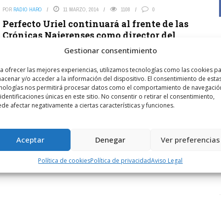
POR
RADIO HARO
11 MARZO, 2014
1108
0
Perfecto Uriel continuará al frente de las
Crónicas Najerenses como director del
espectáculo
Gestionar consentimiento
El Patronato Pro-Representaciones Histórico Najerenses
a ofrecer las mejores experiencias, utilizamos tecnologías como las cookies p
acordó la renovación de Uriel como responsable de la obra.
acenar y/o acceder a la información del dispositivo. El consentimiento de esta
nologías nos permitirá procesar datos como el comportamiento de navegació
LEER MÁS
 identificaciones únicas en este sitio. No consentir o retirar el consentimiento,
de afectar negativamente a ciertas características y funciones.
Aceptar
Denegar
Ver preferencias
Política de cookies
Política de privacidad
Aviso Legal