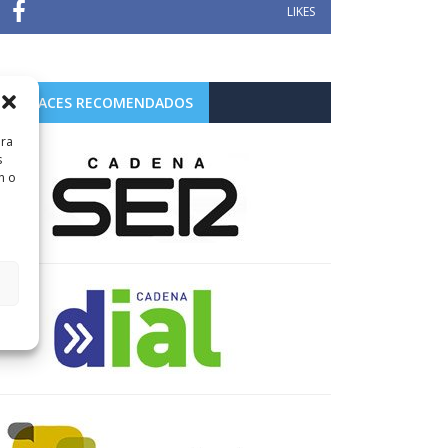
LIKES
ENLACES RECOMENDADOS
ara
s
n o