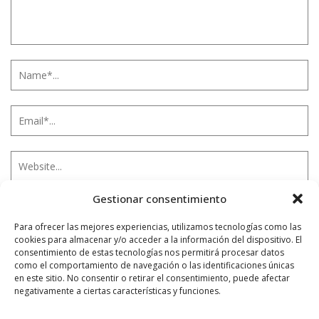
Gestionar consentimiento
Notificarme vía correo electrónico cuando el comentario sea
Para ofrecer las mejores experiencias, utilizamos tecnologías como las
aprobado.
cookies para almacenar y/o acceder a la información del dispositivo. El
consentimiento de estas tecnologías nos permitirá procesar datos
como el comportamiento de navegación o las identificaciones únicas
Este sitio usa Akismet para reducir el spam.
Aprende
en este sitio. No consentir o retirar el consentimiento, puede afectar
cómo se procesan los datos de tus comentarios.
negativamente a ciertas características y funciones.