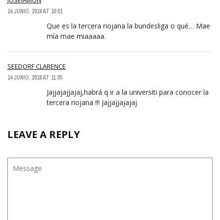
JOSEJAMON
14 JUNIO, 2018 AT 10:01
Que es la tercera riojana la bundesliga o qué… Mae
mía mae miaaaaa.
SEEDORF CLARENCE
14 JUNIO, 2018 AT 11:35
Jajjajajjajaj,habrá q ir a la universiti para conocer la
tercera riojana !!! Jajjajjajajaj
LEAVE A REPLY