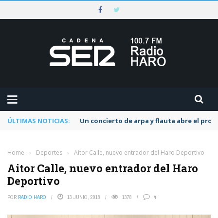
ÚLTIMAS NOTICIAS:
Un concierto de arpa y flauta abre el pr
Home
›
Deportes
›
Aitor Calle, nuevo entrador del Haro Deportivo
Aitor Calle, nuevo entrador del Haro
Deportivo
POR
RADIO HARO
13 JUNIO, 2018
1378
4