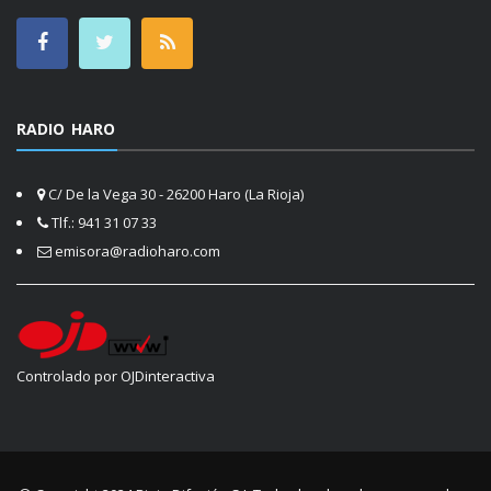
RADIO HARO
C/ De la Vega 30 - 26200 Haro (La Rioja)
Tlf.: 941 31 07 33
emisora@radioharo.com
Controlado por OJDinteractiva