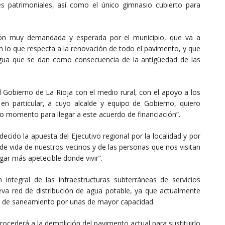
les patrimoniales, así como el único gimnasio cubierto para
ión muy demandada y esperada por el municipio, que va a
 lo que respecta a la renovación de todo el pavimento, y que
 agua que se dan como consecuencia de la antigüedad de las
Gobierno de La Rioja con el medio rural, con el apoyo a los
n particular, a cuyo alcalde y equipo de Gobierno, quiero
o momento para llegar a este acuerdo de financiación”.
ecido la apuesta del Ejecutivo regional por la localidad y por
 de vida de nuestros vecinos y de las personas que nos visitan
ar más apetecible donde vivir”.
 integral de las infraestructuras subterráneas de servicios
ueva red de distribución de agua potable, ya que actualmente
rías de saneamiento por unas de mayor capacidad.
procederá a la demolición del pavimento actual para sustituirlo