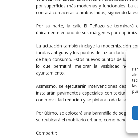
por superficies más modernas y funcionales. La c
contará con aceras a ambos lados, siguiendo la esté
Por su parte, la calle El Teñazo se terminará 
únicamente en uno de sus márgenes para optimizar 
La actuación también incluye la modernización co
farolas antiguas y los puntos de luz anclados a la
de bajo consumo. Estos nuevos puntos de luz se u
lo que permitirá mejorar la visibilidad noctu
Par
ayuntamiento.
alm
tec
las
Asimismo, se ejecutarán intervenciones destinadas
pue
instalarán pavimentos especiales con texturas en 
con movilidad reducida y se pintará toda la señaliz
Por último, se colocará una barandilla de seguridad 
se reubicará el mobiliario urbano, como bancos y p
Compartir: