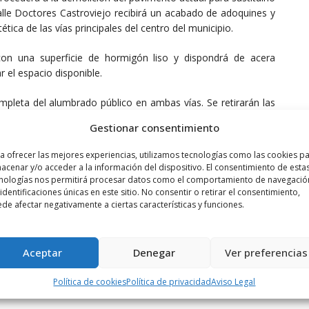
alle Doctores Castroviejo recibirá un acabado de adoquines y
tica de las vías principales del centro del municipio.
con una superficie de hormigón liso y dispondrá de acera
el espacio disponible.
mpleta del alumbrado público en ambas vías. Se retirarán las
s fachadas para instalar nuevas luminarias con tecnología LED
Gestionar consentimiento
bicarán sobre columnas situadas en los bordes de las aceras,
rna y garantizar una mayor eficiencia energética para el
a ofrecer las mejores experiencias, utilizamos tecnologías como las cookies p
acenar y/o acceder a la información del dispositivo. El consentimiento de esta
nologías nos permitirá procesar datos como el comportamiento de navegació
 identificaciones únicas en este sitio. No consentir o retirar el consentimiento,
 a mejorar la seguridad vial y la accesibilidad universal. Se
de afectar negativamente a ciertas características y funciones.
los pasos de peatones para facilitar el tránsito de personas
ación vial necesaria sobre el nuevo firme.
Aceptar
Denegar
Ver preferencias
a la salida del colegio público para proteger a los escolares y
apeleras, una vez concluidas las obras.
Política de cookies
Política de privacidad
Aviso Legal