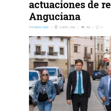
actuaciones de r
Anguciana
POR
RADIO HARO
11 MAYO, 2026
359
2