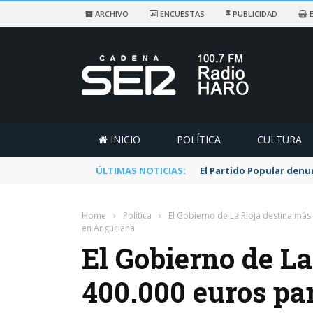
ARCHIVO
ENCUESTAS
PUBLICIDAD
E
INICIO
POLÍTICA
CULTURA
ÚLTIMAS NOTICIAS:
El Partido Popular denu
Home
›
Política
›
El Gobierno de La Rioja destina má
en Anguciana
El Gobierno de La
400.000 euros pa