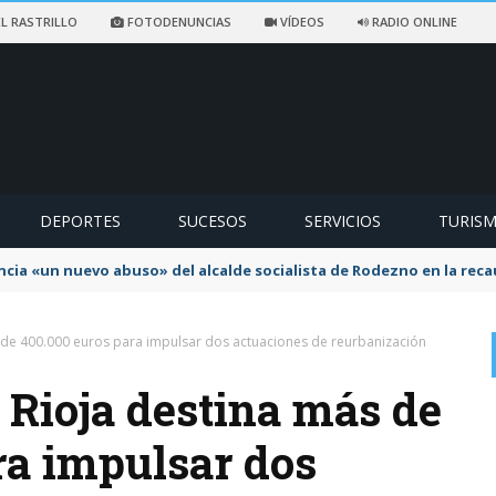
L RASTRILLO
FOTODENUNCIAS
VÍDEOS
RADIO ONLINE
DEPORTES
SUCESOS
SERVICIOS
TURIS
ncia «un nuevo abuso» del alcalde socialista de Rodezno en la reca
s de 400.000 euros para impulsar dos actuaciones de reurbanización
 Rioja destina más de
ra impulsar dos