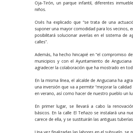
Oja-Tirón, un parque infantil, diferentes inmueb
niños.
Osés ha explicado que “se trata de una actuac
suponer una mayor comodidad para los vecinos, en
posibilitará solucionar averías en el sistema de
calles”.
Además, ha hecho hincapié en “el compromiso del 
municipios y con el Ayuntamiento de Anguciana e
agradecer la colaboración que ha mostrado en tod
En la misma línea, el alcalde de Anguciana ha agrad
una inversión que va a permitir “mejorar la calidad
en verano, así como hacer de nuestro pueblo un lug
En primer lugar, se llevará a cabo la renovación
básicos. En la calle El Teñazo se instalará una n
carece de ella, y se sustituirán las antiguas tube
Una vez finalizadas las labores en el subsuelo, se 