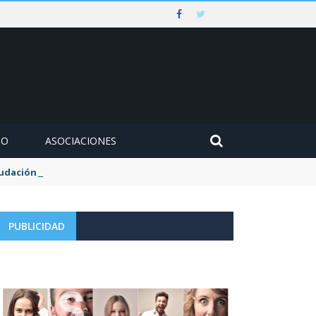
MO
ASOCIACIONES
udación de la tasa de aguas y basuras
PUBLICIDAD