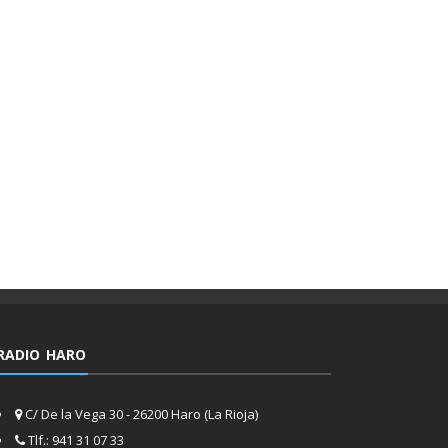
RADIO HARO
C/ De la Vega 30 - 26200 Haro (La Rioja)
Tlf.: 941 31 07 33