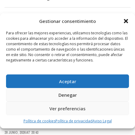
ANÓNIMO
Gestionar consentimiento
27 JUNIO, 2026 AT 17:10
Pobres abuelos !
Para ofrecer las mejores experiencias, utilizamos tecnologías como las
cookies para almacenar y/o acceder a la información del dispositivo. El
consentimiento de estas tecnologías nos permitirá procesar datos
como el comportamiento de navegación o las identificaciones únicas
ANÓNIMO
en este sitio. No consentir o retirar el consentimiento, puede afectar
28 JUNIO, 2026 AT 15:30
negativamente a ciertas características y funciones.
Marivi García eso es mentira
Aceptar
ANÓNIMO
28 JUNIO, 2026 AT 18:40
Denegar
Noelia Fernandez es cierto.a mi por mentirosa no
me dejas.
Ver preferencias
Política de cookies
Política de privacidad
Aviso Legal
ANÓNIMO
28 JUNIO, 2026 AT 20:43