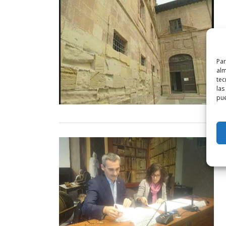
Par
alm
tec
las
pue