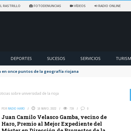
L RASTRILLO
FOTODENUNCIAS
VÍDEOS
RADIO ONLINE
DEPORTES
SUCESOS
SERVICIOS
TURIS
ccidentado en un sendero de Ezcaray
ticias sobre universidad de la rioja
POR
RADIO HARO
16 MAYO, 2022
739
0
on
EX SOCIALISTA
6 AGOSTO, 2026
Juan Camilo Velasco Gamba, vecino de
Lo que queda del Psoe a lo suyo. La lio yo y la culpa de los ...
Haro, Premio al Mejor Expediente del
Máster en Dirección de Proyectos de la
El Partido Popular denuncia «un nuevo abuso»