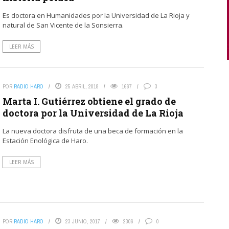
Es doctora en Humanidades por la Universidad de La Rioja y
natural de San Vicente de la Sonsierra.
LEER MÁS
POR
RADIO HARO
25 ABRIL, 2018
1667
3
Marta I. Gutiérrez obtiene el grado de
doctora por la Universidad de La Rioja
La nueva doctora disfruta de una beca de formación en la
Estación Enológica de Haro.
LEER MÁS
POR
RADIO HARO
23 JUNIO, 2017
2306
0