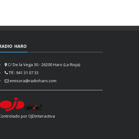
RADIO HARO
C/ De la Vega 30 - 26200 Haro (La Rioja)
Tlf.: 941 31 07 33
emisora@radioharo.com
Controlado por OJDinteractiva