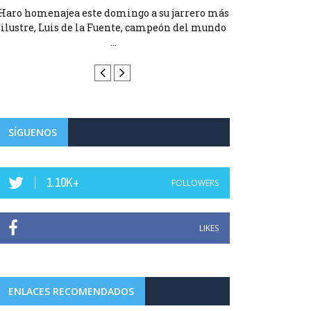
Haro homenajea este domingo a su jarrero más
Haro homenajea 
ilustre, Luis de la Fuente, campeón del mundo
ilustre, Luis d
...
SÍGUENOS
1.10K+
FOLLOWERS
LIKES
ENLACES RECOMENDADOS