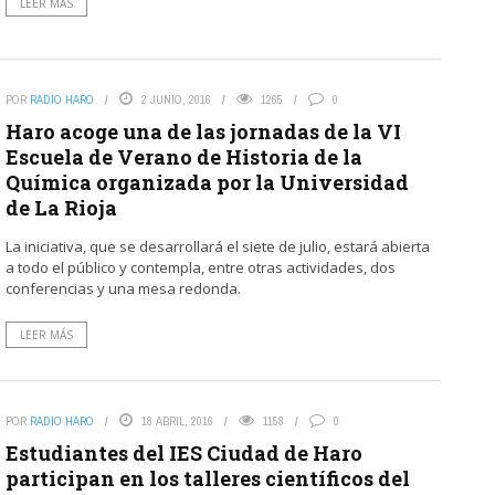
LEER MÁS
POR
RADIO HARO
2 JUNIO, 2016
1265
0
Haro acoge una de las jornadas de la VI
Escuela de Verano de Historia de la
Química organizada por la Universidad
de La Rioja
La iniciativa, que se desarrollará el siete de julio, estará abierta
a todo el público y contempla, entre otras actividades, dos
conferencias y una mesa redonda.
LEER MÁS
POR
RADIO HARO
18 ABRIL, 2016
1158
0
Estudiantes del IES Ciudad de Haro
participan en los talleres científicos del