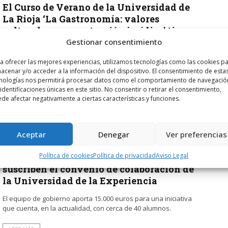
El Curso de Verano de la Universidad de
La Rioja ‘La Gastronomía: valores
culturales y su protección jurídica’ tiene
lugar en la Escuela de Patrimonio
Gestionar consentimiento
Histórico de Nájera el 10 y 11 de julio
a ofrecer las mejores experiencias, utilizamos tecnologías como las cookies p
acenar y/o acceder a la información del dispositivo. El consentimiento de esta
Entre otros ponentes, cuenta con el sumiller Carlos Echapestro
nologías nos permitirá procesar datos como el comportamiento de navegació
y el cocinero y escritor Javier Romero.
 identificaciones únicas en este sitio. No consentir o retirar el consentimiento,
de afectar negativamente a ciertas características y funciones.
LEER MÁS
Aceptar
Denegar
Ver preferencias
POR
RADIO HARO
30 NOVIEMBRE, 2016
1388
4
Política de cookies
Política de privacidad
Aviso Legal
El Ayuntamiento de Haro y la UR
suscriben el convenio de colaboración de
la Universidad de la Experiencia
El equipo de gobierno aporta 15.000 euros para una iniciativa
que cuenta, en la actualidad, con cerca de 40 alumnos.