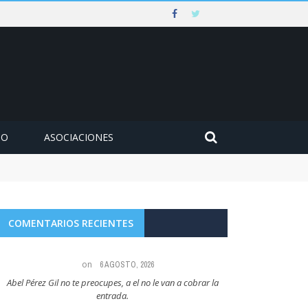
MO
ASOCIACIONES
COMENTARIOS RECIENTES
on
6 AGOSTO, 2026
Abel Pérez Gil no te preocupes, a el no le van a cobrar la
Maria Angeles Lugel
entrada.
RUBIAL