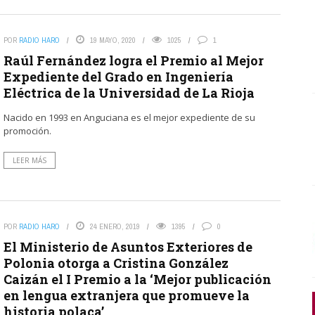
POR
RADIO HARO
19 MAYO, 2020
1025
1
Raúl Fernández logra el Premio al Mejor
Expediente del Grado en Ingeniería
Eléctrica de la Universidad de La Rioja
Nacido en 1993 en Anguciana es el mejor expediente de su
promoción.
LEER MÁS
POR
RADIO HARO
24 ENERO, 2019
1395
0
El Ministerio de Asuntos Exteriores de
Polonia otorga a Cristina González
Caizán el I Premio a la ‘Mejor publicación
en lengua extranjera que promueve la
historia polaca’