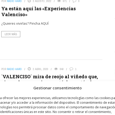
POR
RADIO HARO
2 AGOSTO, 2022
671
0
Ya están aquí las «Experiencias
Valenciso»
¿Quieres vivirlas? Pincha AQUÍ
LEER MÁS
POR
RADIO HARO
2 ABRIL, 2020
848
1
`VALENCISO´ mira de reojo al viñedo que,
ajeno al coronavirus, «está despertándose
Gestionar consentimiento
tras la parada invernal»
Desde la bodega nos recuerdan que «en los meses pasados
a ofrecer las mejores experiencias, utilizamos tecnologías como las cookies p
llovió mucho en La Rioja Alta, la tierra tiene agua acumulada,
acenar y/o acceder a la información del dispositivo. El consentimiento de esta
así que esperamos que en ...
nologías nos permitirá procesar datos como el comportamiento de navegació
 identificaciones únicas en este sitio. No consentir o retirar el consentimiento,