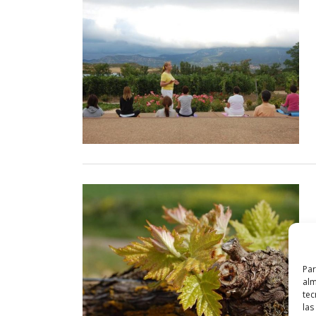
Par
alm
tec
las