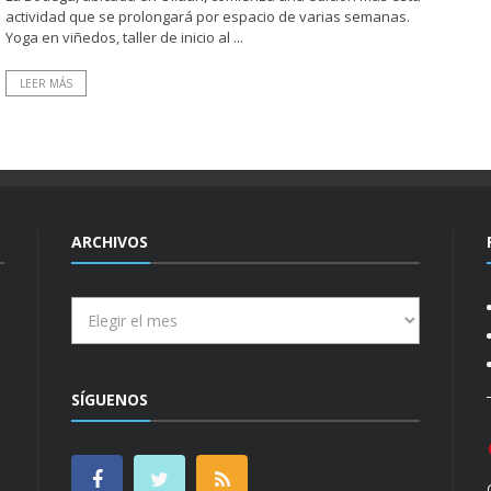
actividad que se prolongará por espacio de varias semanas.
Yoga en viñedos, taller de inicio al ...
LEER MÁS
ARCHIVOS
Archivos
SÍGUENOS