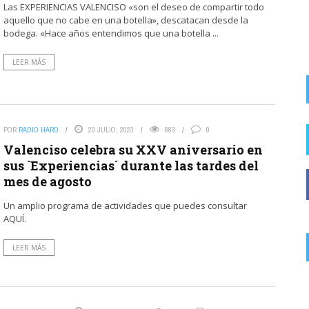
Las EXPERIENCIAS VALENCISO «son el deseo de compartir todo
memoria y de rigor sobre ...
aquello que no cabe en una botella», descatacan desde la
bodega. «Hace años entendimos que una botella ...
LEER MÁS
POR
RADIO HARO
20 JULIO, 2023
883
0
Valenciso celebra su XXV aniversario en
sus `Experiencias´ durante las tardes del
mes de agosto
Un amplio programa de actividades que puedes consultar
AQUÍ.
LEER MÁS