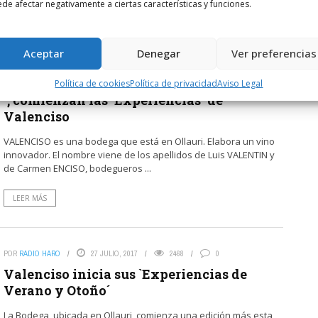
de afectar negativamente a ciertas características y funciones.
LEER MÁS
Aceptar
Denegar
Ver preferencias
POR
RADIO HARO
26 JULIO, 2019
1129
1
Con `Yoga al aire libre frente a los viñedos
Política de cookies
Política de privacidad
Aviso Legal
´, comienzan las `Experiencias´ de
Valenciso
VALENCISO es una bodega que está en Ollauri. Elabora un vino
innovador. El nombre viene de los apellidos de Luis VALENTIN y
de Carmen ENCISO, bodegueros ...
LEER MÁS
POR
RADIO HARO
27 JULIO, 2017
2468
0
Valenciso inicia sus `Experiencias de
Verano y Otoño´
La Bodega, ubicada en Ollauri, comienza una edición más esta