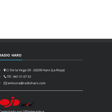
RADIO HARO
C/ De la Vega 30 - 26200 Haro (La Rioja)
Tlf.: 941 31 07 33
emisora@radioharo.com
Controlado por OJDinteractiva