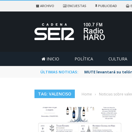
ARCHIVO
ENCUESTAS
PUBLICIDAD
E
INICIO
POLÍTICA
CULTURA
ÚLTIMAS NOTICIAS:
MUTE levantará su telón
TAG: VALENCISO
Home
›
Noticias sobre vale