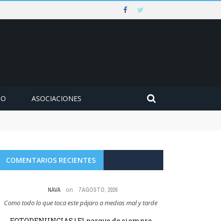
MO
ASOCIACIONES
COMENTARIOS RECIENTES
on
NAVA
7 AGOSTO, 2026
Como todo lo que toca este pájaro a medias mal y tarde
Abel Pérez Gil no t
FOTODENUNCIAS | El parque de siempre