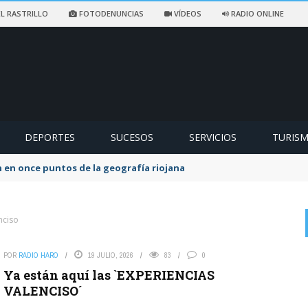
L RASTRILLO
FOTODENUNCIAS
VÍDEOS
RADIO ONLINE
DEPORTES
SUCESOS
SERVICIOS
TURIS
 en once puntos de la geografía riojana
nciso
POR
RADIO HARO
19 JULIO, 2026
83
0
on
EX SOCIALISTA
6 AGOSTO, 2026
Ya están aquí las `EXPERIENCIAS
Como me engañaron estos del Psoe. Ya no cuela
VALENCISO´
El PP acusa a los socialistas de Haro de falta de