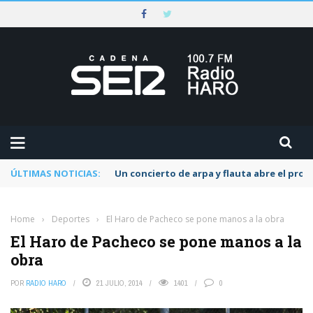
ÚLTIMAS NOTICIAS:
Un concierto de arpa y flauta abre el pr
Home
›
Deportes
›
El Haro de Pacheco se pone manos a la obra
El Haro de Pacheco se pone manos a la
obra
POR
RADIO HARO
21 JULIO, 2014
1401
0