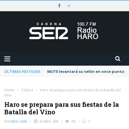
ÚLTIMAS NOTICIAS:
Rescatado un ciclista accidentado en un 
Home
›
Cultura
›
Haro se prepara para sus fiestas de la Batalla del
Vino
Haro se prepara para sus fiestas de la
Batalla del Vino
POR
RADIO HARO
30 MAYO, 2026
763
3