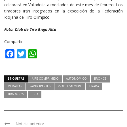
celebrará en Valladolid a mediados de este mes de febrero. Los
tiradores irán integrados en la expedición de la Federación
Riojana de Tiro Olímpico.
Foto: Club de Tiro Rioja Alta
Compartir:
Facebook
Twitter
WhatsApp
ETIQUETAS
AIRE COMPRIMIDO
AUTONOMICO
BRONCE
MEDALLAS
PARTICIPANTES
PRADO SALOBRE
TIRADA
TIRADORES
TIRO
Noticia anterior