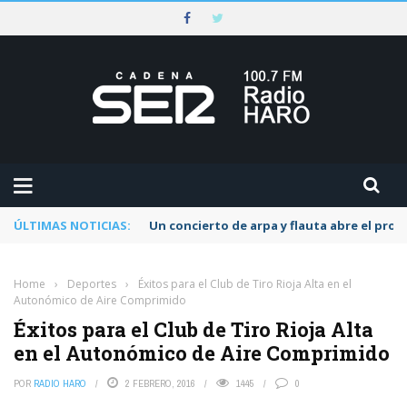
ÚLTIMAS NOTICIAS:
Un concierto de arpa y flauta abre el pr
Home
›
Deportes
›
Éxitos para el Club de Tiro Rioja Alta en el
Autonómico de Aire Comprimido
Éxitos para el Club de Tiro Rioja Alta
en el Autonómico de Aire Comprimido
POR
RADIO HARO
2 FEBRERO, 2016
1445
0