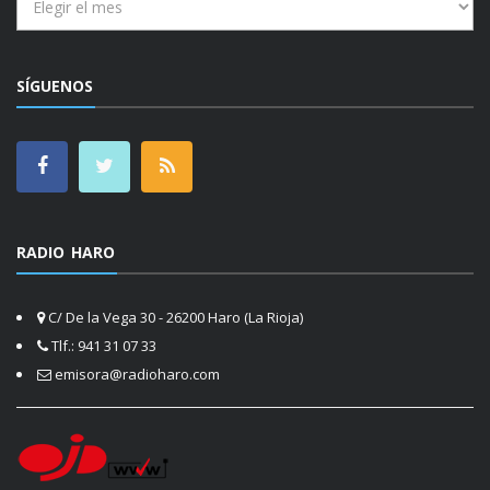
SÍGUENOS
RADIO HARO
C/ De la Vega 30 - 26200 Haro (La Rioja)
Tlf.: 941 31 07 33
emisora@radioharo.com