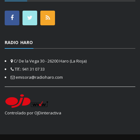
RADIO HARO
C/ De la Vega 30 - 26200 Haro (La Rioja)
Tlf.: 941 31 07 33
emisora@radioharo.com
Controlado por OJDinteractiva