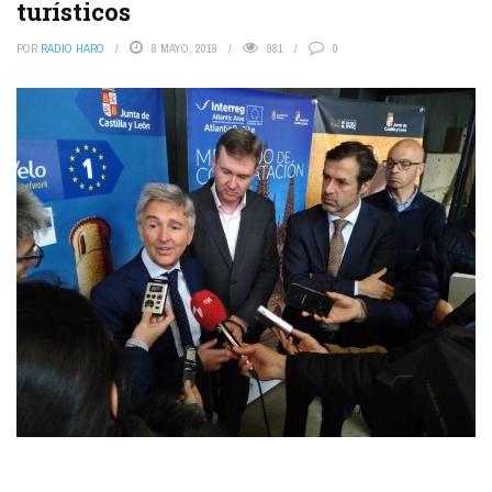
turísticos
POR
RADIO HARO
8 MAYO, 2019
981
0