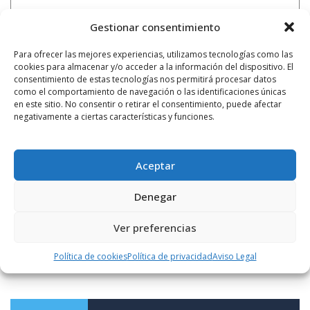
Gestionar consentimiento
Para ofrecer las mejores experiencias, utilizamos tecnologías como las
cookies para almacenar y/o acceder a la información del dispositivo. El
consentimiento de estas tecnologías nos permitirá procesar datos
como el comportamiento de navegación o las identificaciones únicas
en este sitio. No consentir o retirar el consentimiento, puede afectar
negativamente a ciertas características y funciones.
Aceptar
Notificarme vía correo electrónico cuando el comentario sea
Denegar
aprobado.
Ver preferencias
Este sitio usa Akismet para reducir el spam.
Aprende
cómo se procesan los datos de tus comentarios.
Política de cookies
Política de privacidad
Aviso Legal