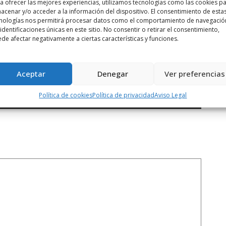
a ofrecer las mejores experiencias, utilizamos tecnologías como las cookies p
acenar y/o acceder a la información del dispositivo. El consentimiento de esta
nologías nos permitirá procesar datos como el comportamiento de navegació
 identificaciones únicas en este sitio. No consentir o retirar el consentimiento,
de afectar negativamente a ciertas características y funciones.
Siguiente noticia
Alumnos del IES Rey Don García
construirán ...
Aceptar
Denegar
Ver preferencias
Política de cookies
Política de privacidad
Aviso Legal