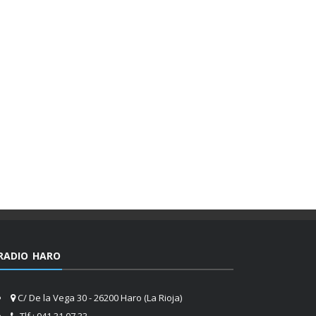
RADIO HARO
C/ De la Vega 30 - 26200 Haro (La Rioja)
Tlf.: 941 31 07 33