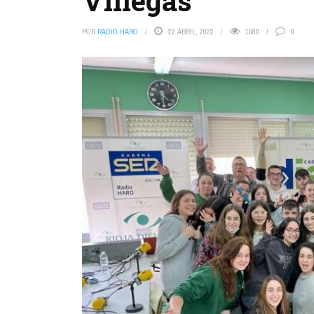
Villegas
POR
RADIO HARO
22 ABRIL, 2022
1080
0