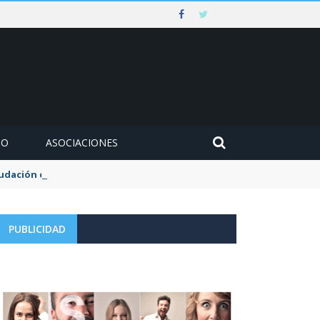
MO
ASOCIACIONES
udación de la tasa de aguas y basuras
PUBLICIDAD