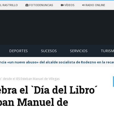
L RASTRILLO
FOTODENUNCIAS
VÍDEOS
RADIO ONLINE
DEPORTES
SUCESOS
SERVICIOS
TURIS
ncia «un nuevo abuso» del alcalde socialista de Rodezno en la reca
´ desde el IES Esteban Manuel de Villegas
a el `Día del Libro´
eban Manuel de