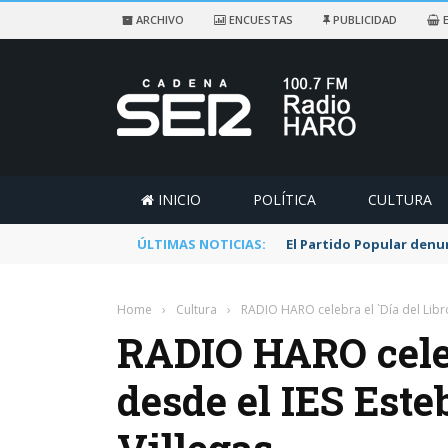
ARCHIVO
ENCUESTAS
PUBLICIDAD
E
INICIO
POLÍTICA
CULTURA
ÚLTIMAS NOTICIAS:
El Partido Popular denu
Home
›
Cultura
›
RADIO HARO celebra el `Día del Libro
RADIO HARO celebr
desde el IES Est