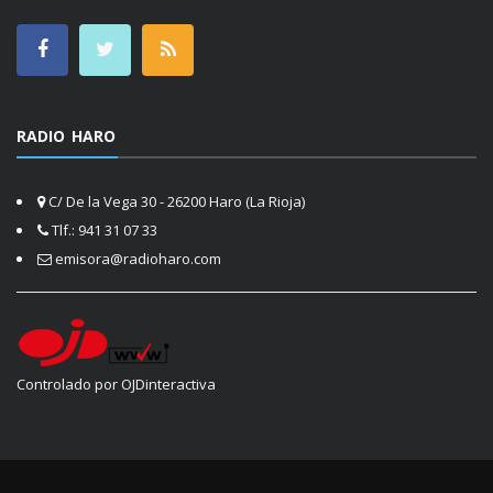
RADIO HARO
C/ De la Vega 30 - 26200 Haro (La Rioja)
Tlf.: 941 31 07 33
emisora@radioharo.com
Controlado por OJDinteractiva