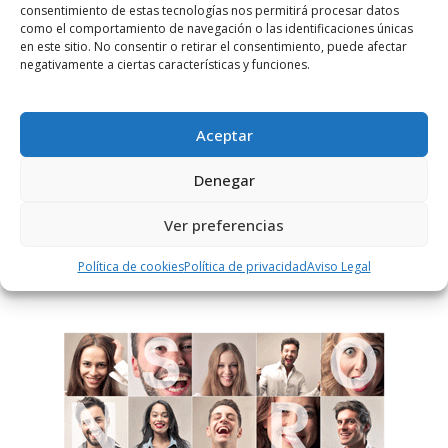
consentimiento de estas tecnologías nos permitirá procesar datos
como el comportamiento de navegación o las identificaciones únicas
en este sitio. No consentir o retirar el consentimiento, puede afectar
negativamente a ciertas características y funciones.
Notificarme vía correo electrónico cuando el comentario sea
aprobado.
Aceptar
Este sitio usa Akismet para reducir el spam.
Aprende
cómo se procesan los datos de tus comentarios.
Denegar
Ver preferencias
PUBLICIDAD
Política de cookies
Política de privacidad
Aviso Legal