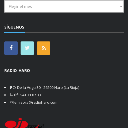
Archivos
SÍGUENOS
RADIO HARO
C/ De la Vega 30 - 26200 Haro (La Rioja)
Tlf.: 941 31 07 33
emisora@radioharo.com