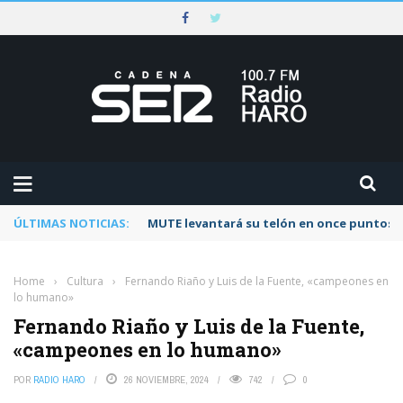
ÚLTIMAS NOTICIAS:
Rescatado un ciclista accidentado en un 
Home
›
Cultura
›
Fernando Riaño y Luis de la Fuente, «campeones en
lo humano»
Fernando Riaño y Luis de la Fuente,
«campeones en lo humano»
POR
RADIO HARO
26 NOVIEMBRE, 2024
742
0