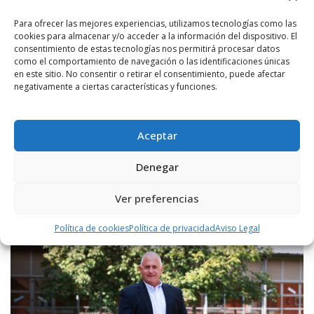
Para ofrecer las mejores experiencias, utilizamos tecnologías como las
POR
RADIO HARO
18 SEPTIEMBRE, 2023
1051
1
cookies para almacenar y/o acceder a la información del dispositivo. El
AUDIO. Jorge Loyo: «La despoblación es el
consentimiento de estas tecnologías nos permitirá procesar datos
mayor problema al que se enfrentan los
como el comportamiento de navegación o las identificaciones únicas
en este sitio. No consentir o retirar el consentimiento, puede afectar
municipios»
negativamente a ciertas características y funciones.
Con el nuevo presidente de la Federación Riojana de Municipios, y
alcalde de Anguciana, hemos hablado en RADIO HARO.
Aceptar
LEER MÁS
Denegar
Ver preferencias
Política de cookies
Política de privacidad
Aviso Legal