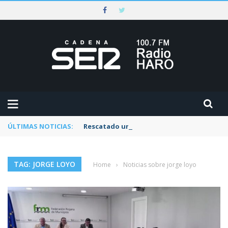
ÚLTIMAS NOTICIAS:
Rescatado un ciclista accidentado en un 
TAG: JORGE LOYO
Home
›
Noticias sobre jorge loyo