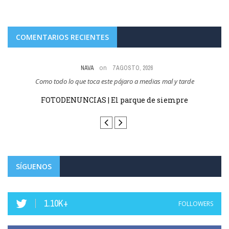
COMENTARIOS RECIENTES
on
6 AGOSTO, 2026
Abel Pérez Gil no te preocupes, a el no le van a cobrar la entrada.
Haro homenajea este domingo a su jarrero más ilustre,
Luis de la Fuente, campeón del mundo ...
SÍGUENOS
1.10K+
FOLLOWERS