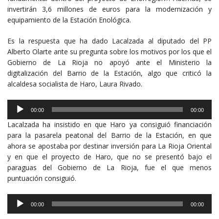
invertirán 3,6 millones de euros para la modernización y
equipamiento de la Estación Enológica.
Es la respuesta que ha dado Lacalzada al diputado del PP
Alberto Olarte ante su pregunta sobre los motivos por los que el
Gobierno de La Rioja no apoyó ante el Ministerio la
digitalización del Barrio de la Estación, algo que criticó la
alcaldesa socialista de Haro, Laura Rivado.
Reproductor
00:00
00:00
de
Lacalzada ha insistido en que Haro ya consiguió financiación
audio
para la pasarela peatonal del Barrio de la Estación, en que
ahora se apostaba por destinar inversión para La Rioja Oriental
y en que el proyecto de Haro, que no se presentó bajo el
paraguas del Gobierno de La Rioja, fue el que menos
puntuación consiguió.
Reproductor
00:00
00:00
de