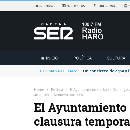
ARCHIVO
ENCUESTAS
PUBLICIDAD
E
INICIO
POLÍTICA
CULTURA
ÚLTIMAS NOTICIAS:
Un concierto de arpa y 
Home
›
Política
›
El Ayuntamiento de Santo Domingo c
adaptarlo a la nueva normativa
El Ayuntamiento
clausura tempora