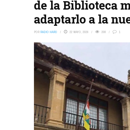
de la Biblioteca 
adaptarlo a la n
POR
RADIO HARO
22 MAYO, 2026
208
1