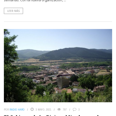
LEER MÁS
POR
RADIO HARO
3 MAYO, 2021
797
3