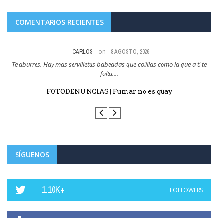
COMENTARIOS RECIENTES
on
8 AGOSTO, 2026
te
Y esto es como cuando pensaban que la hosteleria tendria que cerrar por
N
no dejar fumar ...
FOTODENUNCIAS | Fumar no es güay
SÍGUENOS
1.10K+
FOLLOWERS