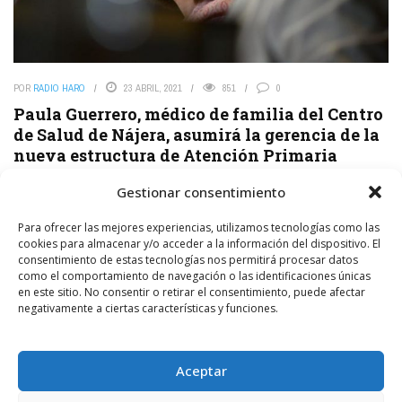
POR
RADIO HARO
23 ABRIL, 2021
851
0
Paula Guerrero, médico de familia del Centro
de Salud de Nájera, asumirá la gerencia de la
nueva estructura de Atención Primaria
El Gobierno de La Rioja informa de que «la consejera de Salud y
Gestionar consentimiento
portavoz del Gobierno, Sara Alba, ha dado a conocer junto al
gerente del ...
Para ofrecer las mejores experiencias, utilizamos tecnologías como las
cookies para almacenar y/o acceder a la información del dispositivo. El
consentimiento de estas tecnologías nos permitirá procesar datos
LEER MÁS
como el comportamiento de navegación o las identificaciones únicas
en este sitio. No consentir o retirar el consentimiento, puede afectar
negativamente a ciertas características y funciones.
Aceptar