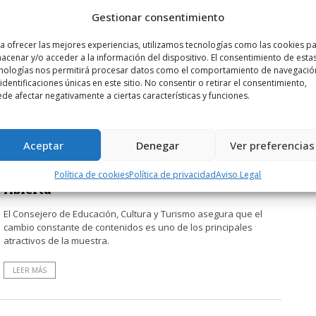
Abierta
Gestionar consentimiento
Los regionalistas consideran que su propuesta de habilitar
más conexiones, hubiese atraído a un mayor número de
a ofrecer las mejores experiencias, utilizamos tecnologías como las cookies p
turistas.
acenar y/o acceder a la información del dispositivo. El consentimiento de esta
nologías nos permitirá procesar datos como el comportamiento de navegació
LEER MÁS
 identificaciones únicas en este sitio. No consentir o retirar el consentimiento,
de afectar negativamente a ciertas características y funciones.
POR
RADIO HARO
4 AGOSTO, 2013
1119
1
Aceptar
Denegar
Ver preferencias
Gonzalo Capellán invita a riojanos y
visitantes a conocer `La Rioja Tierra
Política de cookies
Política de privacidad
Aviso Legal
Abierta´
El Consejero de Educación, Cultura y Turismo asegura que el
cambio constante de contenidos es uno de los principales
atractivos de la muestra.
LEER MÁS