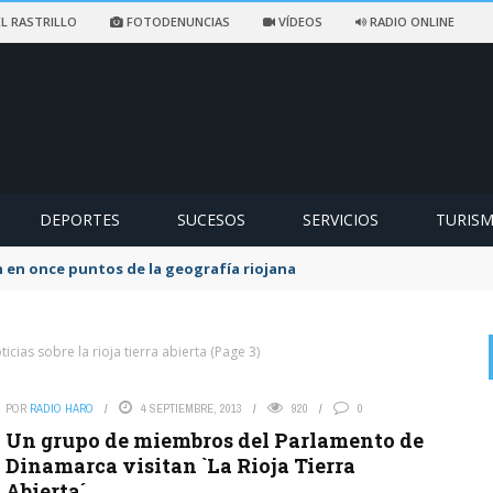
L RASTRILLO
FOTODENUNCIAS
VÍDEOS
RADIO ONLINE
DEPORTES
SUCESOS
SERVICIOS
TURIS
ccidentado en un sendero de Ezcaray
ticias sobre la rioja tierra abierta
(Page 3)
POR
RADIO HARO
4 SEPTIEMBRE, 2013
920
0
on
EX SOCIALISTA
6 AGOSTO, 2026
Un grupo de miembros del Parlamento de
Lo que queda del Psoe a lo suyo. La lio yo y la culpa de los ...
Dinamarca visitan `La Rioja Tierra
Abierta´
El Partido Popular denuncia «un nuevo abuso»