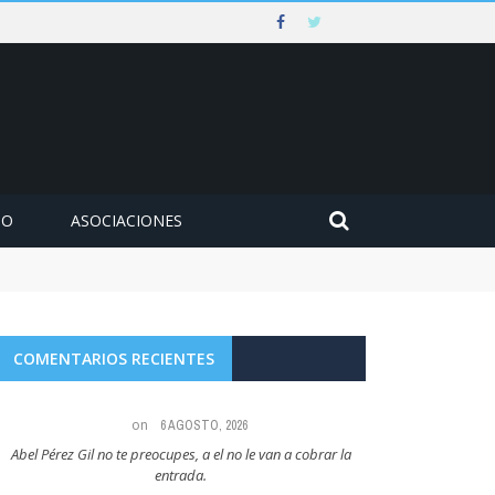
MO
ASOCIACIONES
COMENTARIOS RECIENTES
on
6 AGOSTO, 2026
Abel Pérez Gil no te preocupes, a el no le van a cobrar la
Maria Angeles Lugel
entrada.
RUBIAL