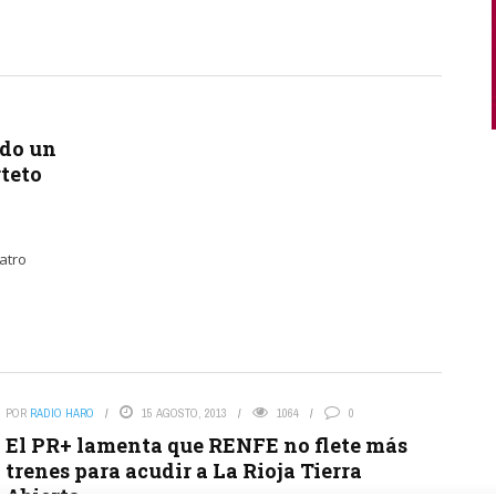
ado un
rteto
atro
POR
RADIO HARO
15 AGOSTO, 2013
1064
0
El PR+ lamenta que RENFE no flete más
trenes para acudir a La Rioja Tierra