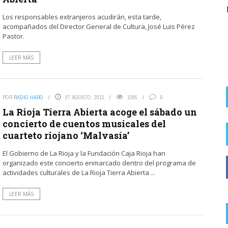
del alcalde socialista de Rodezno en la
Los responsables extranjeros acudirán, esta tarde,
recaudación de ...
acompañados del Director General de Cultura, José Luis Pérez
Pastor.
LEER MÁS
POR
RADIO HARO
27 AGOSTO, 2013
1285
0
La Rioja Tierra Abierta acoge el sábado un
concierto de cuentos musicales del
cuarteto riojano ‘Malvasía’
El Gobierno de La Rioja y la Fundación Caja Rioja han
organizado este concierto enmarcado dentro del programa de
actividades culturales de La Rioja Tierra Abierta ...
LEER MÁS