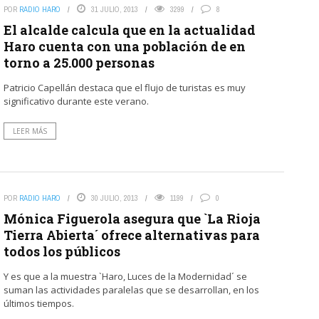
POR
RADIO HARO
31 JULIO, 2013
3299
8
El alcalde calcula que en la actualidad
Haro cuenta con una población de en
torno a 25.000 personas
Patricio Capellán destaca que el flujo de turistas es muy
significativo durante este verano.
LEER MÁS
POR
RADIO HARO
30 JULIO, 2013
1199
0
Mónica Figuerola asegura que `La Rioja
Tierra Abierta´ ofrece alternativas para
todos los públicos
Y es que a la muestra `Haro, Luces de la Modernidad´ se
suman las actividades paralelas que se desarrollan, en los
últimos tiempos.