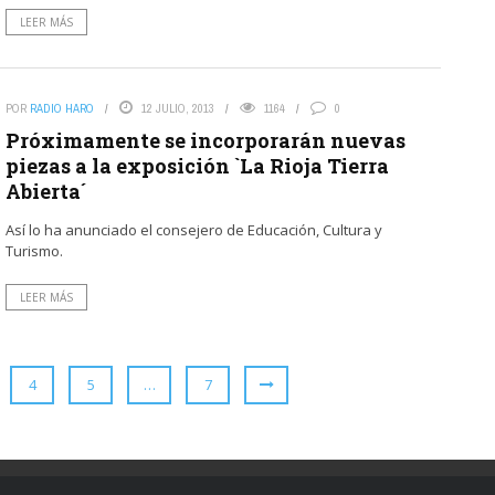
LEER MÁS
POR
RADIO HARO
12 JULIO, 2013
1164
0
Próximamente se incorporarán nuevas
piezas a la exposición `La Rioja Tierra
Abierta´
Así lo ha anunciado el consejero de Educación, Cultura y
Turismo.
LEER MÁS
4
5
…
7