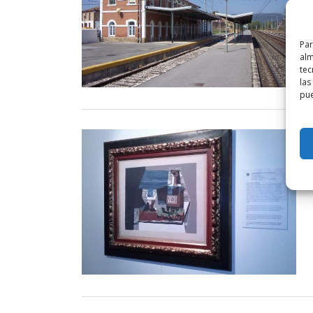
Par
alm
tec
las
pue