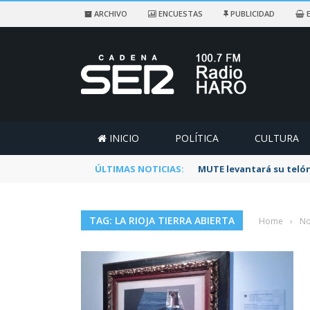
ARCHIVO
ENCUESTAS
PUBLICIDAD
E
INICIO
POLÍTICA
CULTURA
ÚLTIMAS NOTICIAS:
Rescatado un ciclista a
TAG: LA RIOJA TIERRA ABIERTA
Home
›
No