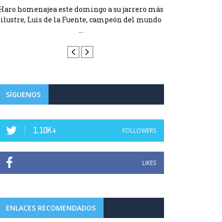
Haro homenajea este domingo a su jarrero más
Haro homenajea 
ilustre, Luis de la Fuente, campeón del mundo
ilustre, Luis d
...
SÍGUENOS
1.10K+
FOLLOWERS
LIKES
ENLACES RECOMENDADOS