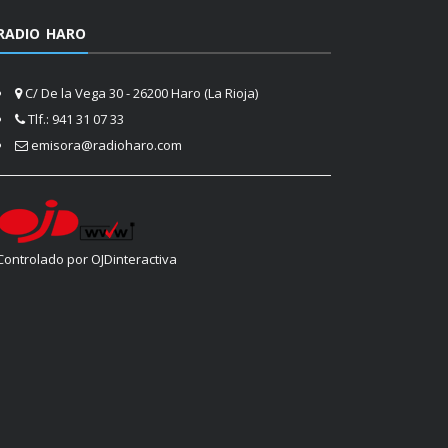
RADIO HARO
C/ De la Vega 30 - 26200 Haro (La Rioja)
Tlf.: 941 31 07 33
emisora@radioharo.com
Controlado por OJDinteractiva