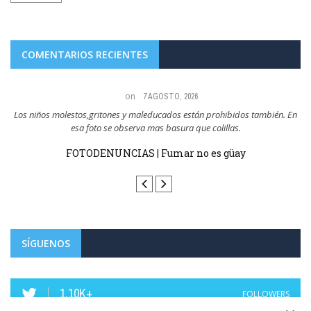
COMENTARIOS RECIENTES
on
7 AGOSTO, 2026
a,
Los niños molestos,gritones y maleducados están prohibidos también. En
esa foto se observa mas basura que colillas.
sin
FOTODENUNCIAS | Fumar no es güay
SÍGUENOS
1.10K+
FOLLOWERS