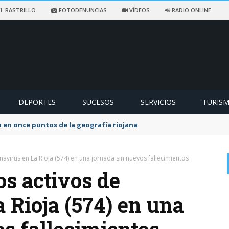
L RASTRILLO
FOTODENUNCIAS
VÍDEOS
RADIO ONLINE
DEPORTES
SUCESOS
SERVICIOS
TURIS
ccidentado en un sendero de Ezcaray
avirus en La Rioja (574) en una jornada sin nuevos fallecimientos
os activos de
 Rioja (574) en una