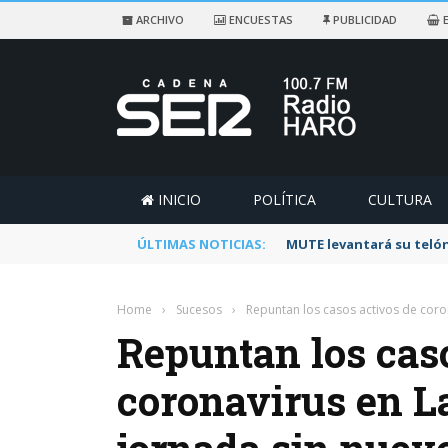
ARCHIVO
ENCUESTAS
PUBLICIDAD
E
INICIO
POLÍTICA
CULTURA
ÚLTIMAS NOTICIAS:
Rescatado un ciclista a
Home
›
Sucesos
›
Repuntan los casos activos de coron
Repuntan los cas
coronavirus en La