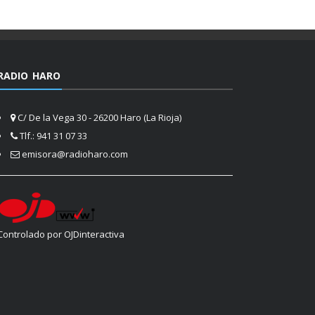
RADIO HARO
C/ De la Vega 30 - 26200 Haro (La Rioja)
Tlf.: 941 31 07 33
emisora@radioharo.com
Controlado por OJDinteractiva