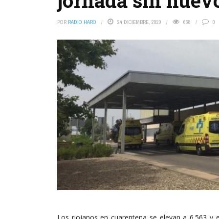
jornada sin nuev
POR
RADIO HARO
24 DICIEMBRE, 2020
668
0
Los riojanos en cuarentena se elevan a 6.563 y e