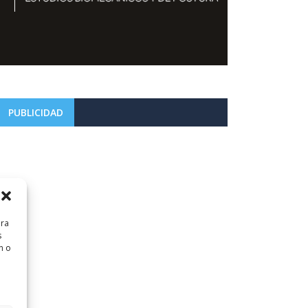
PUBLICIDAD
ara
s
n o