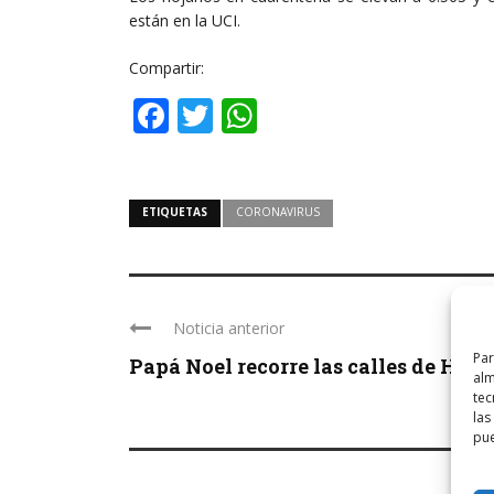
están en la UCI.
Compartir:
Facebook
Twitter
WhatsApp
ETIQUETAS
CORONAVIRUS
Noticia anterior
Par
Papá Noel recorre las calles de Haro .
alm
tec
las
pue