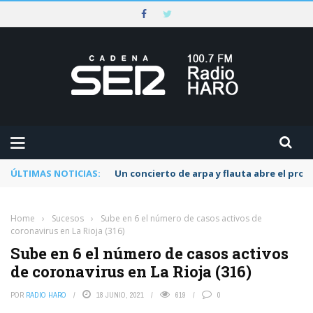
ÚLTIMAS NOTICIAS:
Un concierto de arpa y flauta abre el pr
Home
›
Sucesos
›
Sube en 6 el número de casos activos de
coronavirus en La Rioja (316)
Sube en 6 el número de casos activos
de coronavirus en La Rioja (316)
POR
RADIO HARO
18 JUNIO, 2021
619
0