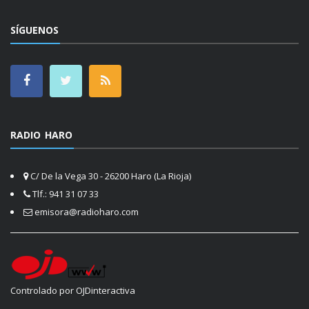
SÍGUENOS
RADIO HARO
C/ De la Vega 30 - 26200 Haro (La Rioja)
Tlf.: 941 31 07 33
emisora@radioharo.com
Controlado por OJDinteractiva