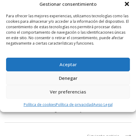
competencias en ese nuevo equipo publico/privado que se va a
Gestionar consentimiento
dar en los VIR, y explique de una forma más concisa y clara la
forma de actuar de estos vehículos».
Para ofrecer las mejores experiencias, utilizamos tecnologías como las
cookies para almacenar y/o acceder a la información del dispositivo. El
Compartir:
consentimiento de estas tecnologías nos permitirá procesar datos
como el comportamiento de navegación o las identificaciones únicas
Facebook
Twitter
WhatsApp
en este sitio. No consentir o retirar el consentimiento, puede afectar
negativamente a ciertas características y funciones.
Aceptar
ETIQUETAS
ENFERMERAS
Denegar
Ver preferencias
Noticia anterior
Política de cookies
Política de privacidad
Aviso Legal
Salud vacunará a partir de julio con ...