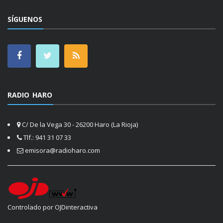
SÍGUENOS
RADIO HARO
C/ De la Vega 30 - 26200 Haro (La Rioja)
Tlf.: 941 31 07 33
emisora@radioharo.com
Controlado por OJDinteractiva