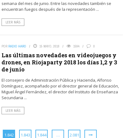
semana del mes de junio. Entre las novedades también se
encuentran fuegos después de la representación ...
LEER MÁS
POR
RADIO HARO
15 MAYO, 2018
1594
0
Las últimas novedades en videojuegos y
drones, en Riojaparty 2018 los días 1,2 y 3
de junio
El consejero de Administración Pública y Hacienda, Alfonso
Domínguez, acompañado por el director general de Educación,
Miguel Ángel Fernández, el director del Instituto de Enseñanza
Secundaria ...
LEER MÁS
1.842
1.843
1.844
…
2.081