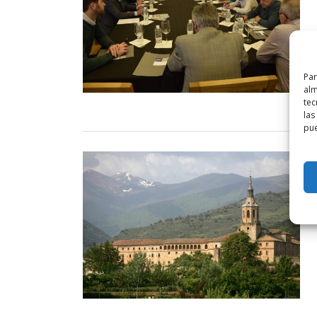
Par
alm
tec
las
pue