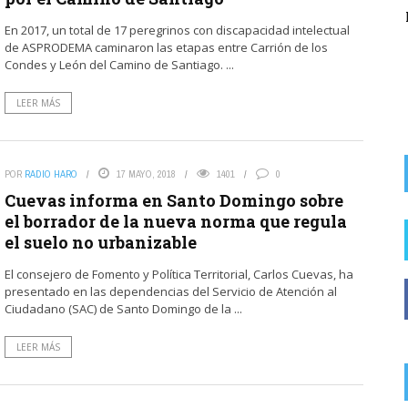
del alcalde socialista de Rodezno en la
En 2017, un total de 17 peregrinos con discapacidad intelectual
recaudación de ...
de ASPRODEMA caminaron las etapas entre Carrión de los
Condes y León del Camino de Santiago. ...
LEER MÁS
POR
RADIO HARO
17 MAYO, 2018
1401
0
Cuevas informa en Santo Domingo sobre
el borrador de la nueva norma que regula
el suelo no urbanizable
El consejero de Fomento y Política Territorial, Carlos Cuevas, ha
presentado en las dependencias del Servicio de Atención al
Ciudadano (SAC) de Santo Domingo de la ...
LEER MÁS