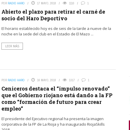
POR
RADIO HARO
17 MAYO, 2018
1110
1
Abierto el plazo para retirar el carné de
socio del Haro Deportivo
El horario establecido hoy es de seis de la tarde a nueve de la
noche en la sede del club en el Estadio de El Mazo ...
LEER MÁS
POR
RADIO HARO
16 MAYO, 2018
1317
1
Ceniceros destaca el “impulso renovado”
que el Gobierno riojano está dando a la FP
como “formación de futuro para crear
empleo”
El presidente del Ejecutivo regional ha presenta la imagen
corporativa de la FP de La Rioja y ha inaugurado RiojaSkills
2018