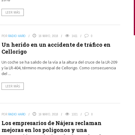
LEER MÁS
POR
RADIO HARO
16 MAYO, 2018
1411
0
Un herido en un accidente de tráfico en
Cellorigo
Un coche se ha salido de la vía a la altura del cruce de la LR-209
y la LR-404, término municipal de Cellorigo. Como consecuencia
del ...
LEER MÁS
POR
RADIO HARO
16 MAYO, 2018
1321
0
Los empresarios de Nájera reclaman
mejoras en los polígonos y una