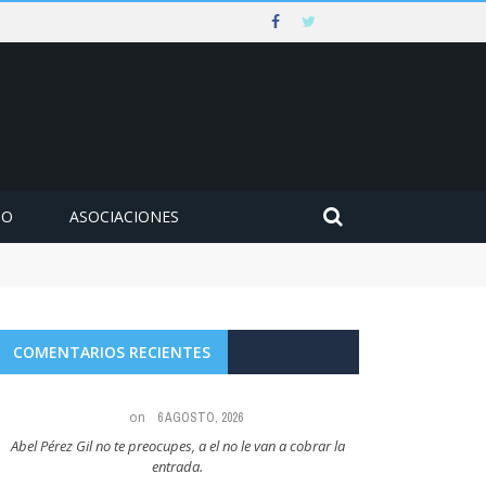
MO
ASOCIACIONES
COMENTARIOS RECIENTES
on
6 AGOSTO, 2026
Abel Pérez Gil no te preocupes, a el no le van a cobrar la
Maria Angeles Lugel
entrada.
RUBIAL