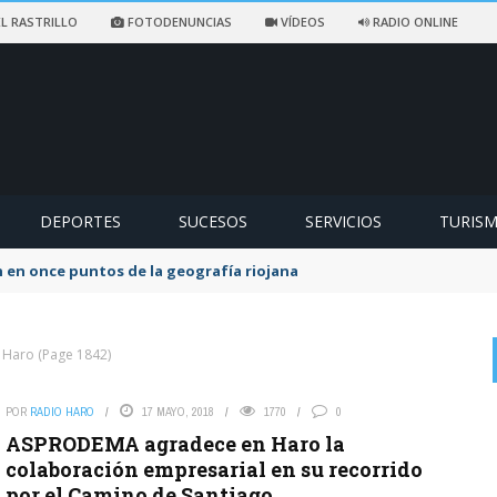
L RASTRILLO
FOTODENUNCIAS
VÍDEOS
RADIO ONLINE
DEPORTES
SUCESOS
SERVICIOS
TURIS
ccidentado en un sendero de Ezcaray
o Haro
(Page 1842)
POR
RADIO HARO
17 MAYO, 2018
1770
0
on
EX SOCIALISTA
6 AGOSTO, 2026
ASPRODEMA agradece en Haro la
Lo que queda del Psoe a lo suyo. La lio yo y la culpa de los ...
colaboración empresarial en su recorrido
por el Camino de Santiago
El Partido Popular denuncia «un nuevo abuso»