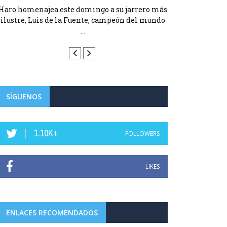
Haro homenajea este domingo a su jarrero más
Haro homenajea 
ilustre, Luis de la Fuente, campeón del mundo
ilustre, Luis d
...
SÍGUENOS
1.10K+
FOLLOWERS
LIKES
ENLACES RECOMENDADOS