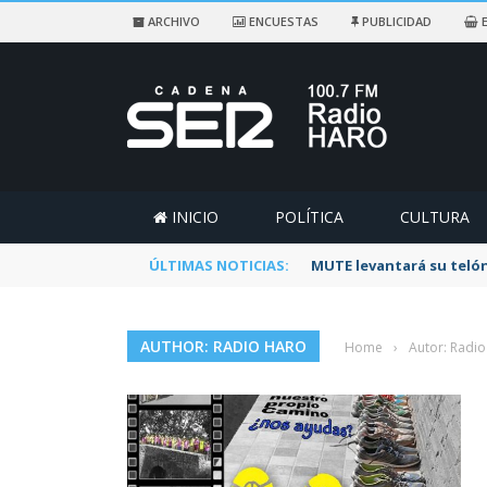
ARCHIVO
ENCUESTAS
PUBLICIDAD
E
INICIO
POLÍTICA
CULTURA
ÚLTIMAS NOTICIAS:
Rescatado un ciclista a
AUTHOR: RADIO HARO
Home
›
Autor: Radi