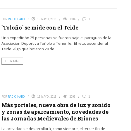
POR
RADIO HARO
15 MAYO, 2018
1804
1
`Toloño´ se mide con el Teide
Una expedición 25 personas se fueron bajo el paraguas de la
Asociación Deportiva Toñolo a Tenerife. El reto: ascender al
Teide. Algo que hicieron 20 de ...
LEER MÁS
POR
RADIO HARO
15 MAYO, 2018
2096
1
Más portales, nueva obra de luz y sonido
y zonas de aparcamiento, novedades de
las Jornadas Medievales de Briones
La actividad se desarrollará, como siempre, el tercer fin de