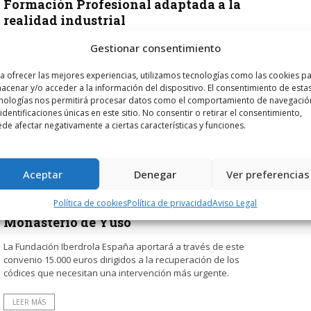
Formación Profesional adaptada a la
realidad industrial
La FER ha celebrado una reunión con empresas de Nájera de
Gestionar consentimiento
diferentes sectores de actividad, en el marco de los
encuentros en cabeceras de comarca que ...
a ofrecer las mejores experiencias, utilizamos tecnologías como las cookies p
acenar y/o acceder a la información del dispositivo. El consentimiento de esta
nologías nos permitirá procesar datos como el comportamiento de navegació
LEER MÁS
 identificaciones únicas en este sitio. No consentir o retirar el consentimiento,
de afectar negativamente a ciertas características y funciones.
POR
RADIO HARO
16 MAYO, 2018
1433
0
La Fundación San Millán e Iberdrola
Aceptar
Denegar
Ver preferencias
renuevan su colaboración para recuperar
Política de cookies
Política de privacidad
Aviso Legal
parte de los fondos de la Biblioteca del
Monasterio de Yuso
La Fundación Iberdrola España aportará a través de este
convenio 15.000 euros dirigidos a la recuperación de los
códices que necesitan una intervención más urgente.
LEER MÁS