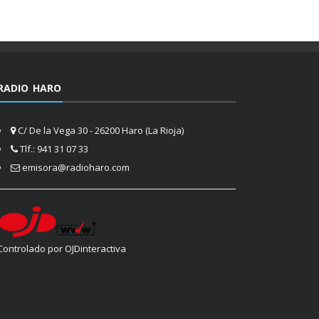
RADIO HARO
C/ De la Vega 30 - 26200 Haro (La Rioja)
Tlf.: 941 31 07 33
emisora@radioharo.com
Controlado por OJDinteractiva