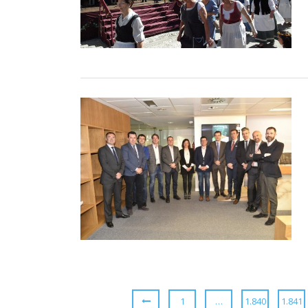
1
…
1.840
1.841