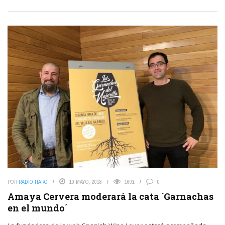
POR
RADIO HARO
10 MAYO, 2018
1691
0
Amaya Cervera moderará la cata `Garnachas
en el mundo´