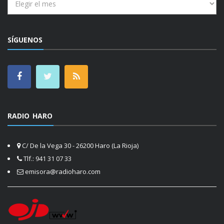
SÍGUENOS
RADIO HARO
C/ De la Vega 30 - 26200 Haro (La Rioja)
Tlf.: 941 31 07 33
emisora@radioharo.com