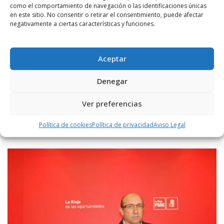
como el comportamiento de navegación o las identificaciones únicas
en este sitio. No consentir o retirar el consentimiento, puede afectar
POR
RADIO HARO
10 MAYO, 2018
1760
6
negativamente a ciertas características y funciones.
`Los Cameros´ obtiene el primer y segundo
premio en el Concurso Nacional `Gourmet
Quesos´
Aceptar
La empresa riojana Lácteos Martínez S.L, con su marca de calidad
Denegar
“LOS CAMEROS”, ha sido galardonada con dos nuevos premios en el
prestigioso Concurso Nacional “Gourmet ...
Ver preferencias
LEER MÁS
Política de cookies
Política de privacidad
Aviso Legal