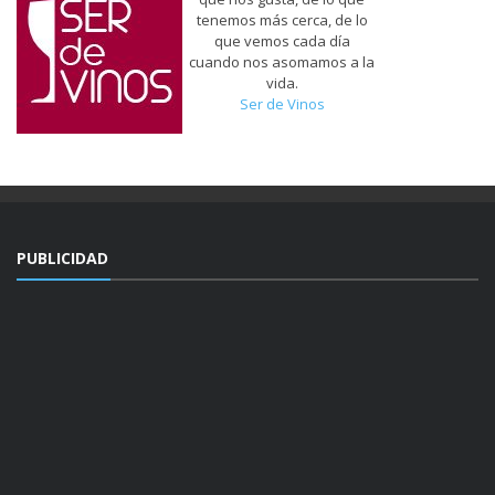
tenemos más cerca, de lo
que vemos cada día
cuando nos asomamos a la
vida.
Ser de Vinos
PUBLICIDAD