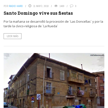
POR
RADIO HARO
11 MAYO, 2018
1469
0
Santo Domingo vive sus fiestas
Por la mañana se desarrolló la procesión de `Las Doncellas´ y por la
tarde la cívico-religiosa de `La Rueda´
LEER MÁS