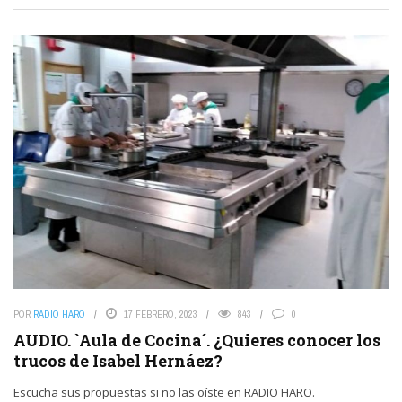
POR
RADIO HARO
17 FEBRERO, 2023
843
0
AUDIO. `Aula de Cocina´. ¿Quieres conocer los
trucos de Isabel Hernáez?
Escucha sus propuestas si no las oíste en RADIO HARO.