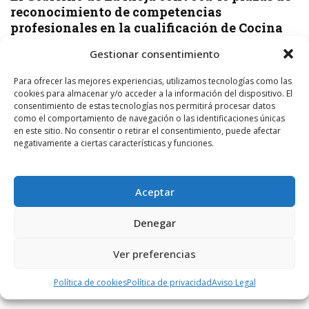
reconocimiento de competencias
profesionales en la cualificación de Cocina
El Gobierno de La Rioja, a través de la Dirección General de
Gestionar consentimiento
Formación Profesional y Empleo, ha abierto la convocatoria de
reconocimiento de competencias profesionales en ...
Para ofrecer las mejores experiencias, utilizamos tecnologías como las
cookies para almacenar y/o acceder a la información del dispositivo. El
consentimiento de estas tecnologías nos permitirá procesar datos
LEER MÁS
como el comportamiento de navegación o las identificaciones únicas
en este sitio. No consentir o retirar el consentimiento, puede afectar
negativamente a ciertas características y funciones.
COMENTARIOS RECIENTES
Aceptar
on
NAVA
7 AGOSTO, 2026
Denegar
Como todo lo que toca este pájaro a medias mal y tarde
 y
FOTODENUNCIAS | El parque de siempre
Ver preferencias
Política de cookies
Política de privacidad
Aviso Legal