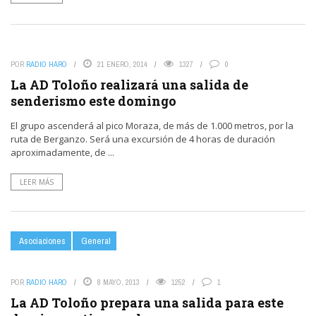
POR
RADIO HARO
21 ENERO, 2014
1327
0
La AD Toloño realizará una salida de
senderismo este domingo
El grupo ascenderá al pico Moraza, de más de 1.000 metros, por la
ruta de Berganzo. Será una excursión de 4 horas de duración
aproximadamente, de ...
LEER MÁS
Asociaciones
General
POR
RADIO HARO
8 MAYO, 2013
1252
1
La AD Toloño prepara una salida para este