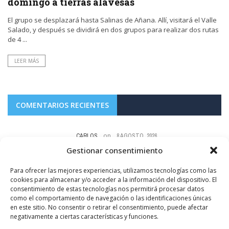
domingo a tierras alavesas
El grupo se desplazará hasta Salinas de Añana. Allí, visitará el Valle
Salado, y después se dividirá en dos grupos para realizar dos rutas
de 4 ...
LEER MÁS
COMENTARIOS RECIENTES
on
CARLOS
8 AGOSTO, 2026
res
Te aburres. Hay mas servilletas babeadas que colillas como la que a ti te
Y
Gestionar consentimiento
falta....
Para ofrecer las mejores experiencias, utilizamos tecnologías como las
FOTODENUNCIAS | Fumar no es güay
cookies para almacenar y/o acceder a la información del dispositivo. El
consentimiento de estas tecnologías nos permitirá procesar datos
como el comportamiento de navegación o las identificaciones únicas
en este sitio. No consentir o retirar el consentimiento, puede afectar
negativamente a ciertas características y funciones.